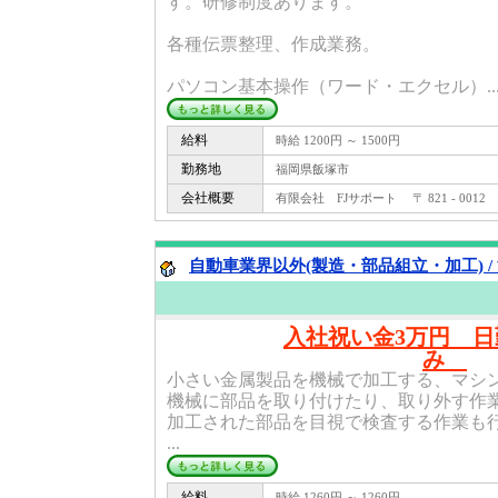
す。研修制度あります。
各種伝票整理、作成業務。
パソコン基本操作（ワード・エクセル）..
給料
時給 1200円 ～ 1500円
勤務地
福岡県飯塚市
会社概要
有限会社 FJサポート 〒 821 - 0012
自動車業界以外(製造・部品組立・加工) /
入社祝い金3万円 
み
小さい金属製品を機械で加工する、マシ
機械に部品を取り付けたり、取り外す作
加工された部品を目視で検査する作業も
...
給料
時給 1260円 ～ 1260円