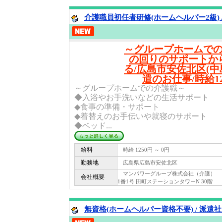
介護職員初任者研修(ホームヘルパー2級) 
～グループホームで
の回りのサポートか
る/広島市安佐北区(中
遣のお仕事/時給1
～グループホームでの介護職～
◆入浴やお手洗いなどの生活サポート
◆食事の準備・サポート
◆着替えのお手伝いや就寝のサポート
◆ベッド...
給料
時給 1250円 ～ 0円
勤務地
広島県広島市安佐北区
マンパワーグループ株式会社（介護） 〒 1
会社概要
1番1号 田町ステーションタワーN 30階
無資格(ホームヘルパー資格不要) / 派遣