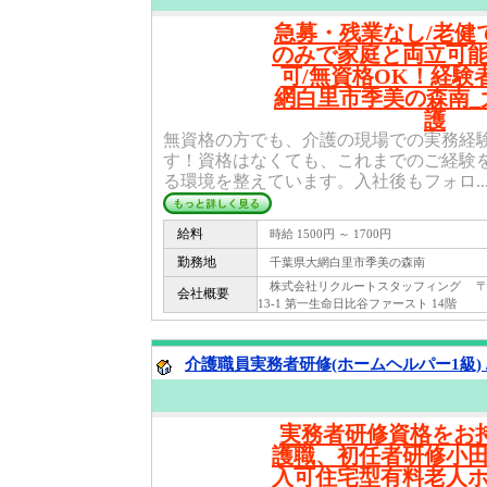
急募・残業なし/老健
のみで家庭と両立可
可/無資格OK！経験
網白里市季美の森南_
護
無資格の方でも、介護の現場での実務経
す！資格はなくても、これまでのご経験
る環境を整えています。入社後もフォロ..
給料
時給 1500円 ～ 1700円
勤務地
千葉県大網白里市季美の森南
株式会社リクルートスタッフィング 〒 100
会社概要
13-1 第一生命日比谷ファースト 14階
介護職員実務者研修(ホームヘルパー1級) 
実務者研修資格をお持
護職、初任者研修小
入可住宅型有料老人