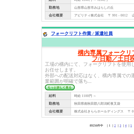
勤務地
山形県山形市みはらしの丘
会社概要
アビリティ株式会社 〒 991 - 0012 
フォークリフト作業 / 派遣社員
構内専属フォークリ
フ/日勤／土日
工場の構内にて、フォークリフトを使用
お任せします。
外部への配送対応はなく、構内専属での
業範囲が明確で落ち...
給料
時給 1100円 ～
勤務地
秋田県南秋田郡八郎潟町夜叉袋
会社概要
株式会社きららホールディングス 〒 010 -
89256件中 ｜1 ｜
2
｜
3
｜
4
｜
5