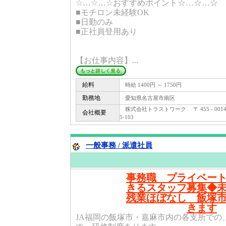
☆…☆…☆おすすめポイント☆…☆…☆
■モチロン未経験OK
■日勤のみ
■正社員登用あり
【お仕事内容】...
給料
時給 1400円 ～ 1750円
勤務地
愛知県名古屋市南区
株式会社トラストワーク 〒 455 - 0
会社概要
5-103
一般事務 / 派遣社員
事務職 プライベー
きるスタッフ募集◆
残業ほぼなし 飯塚
きます
JA福岡の飯塚市・嘉麻市内の各支所での