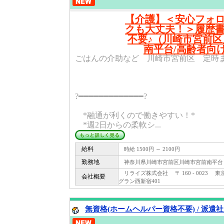
【介護】＜安心フォ
クも大丈夫！＞履歴
不要♪（川崎市宮前
南平台/高齢者向
ごはんの介助など 川崎市宮前区 定時ま
?━━━━━━━━━━━━━?
*融通が利くので働きやすい！*
*週2日からの柔軟シ...
給料
時給 1500円 ～ 2100円
勤務地
神奈川県川崎市宮前区川崎市宮前南平台
リライズ株式会社 〒 160 - 0023 東
会社概要
グラン西新宿401
無資格(ホームヘルパー資格不要) / 派遣