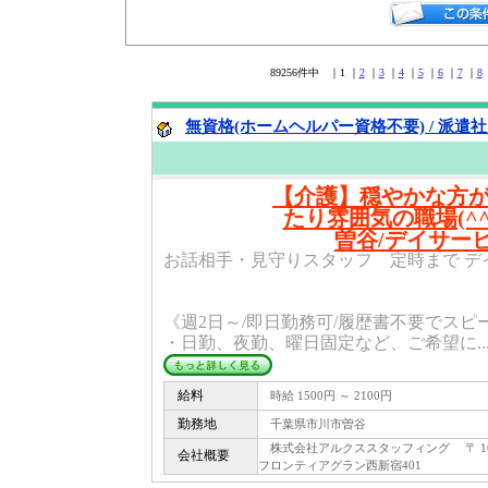
89256件中 ｜1 ｜
2
｜
3
｜
4
｜
5
｜
6
｜
7
｜
8
無資格(ホームヘルパー資格不要) / 派遣
【介護】穏やかな方
たり雰囲気の職場(^
曽谷/デイサー
お話相手・見守りスタッフ 定時まで デイ
《週2日～/即日勤務可/履歴書不要でス
・日勤、夜勤、曜日固定など、ご希望に..
給料
時給 1500円 ～ 2100円
勤務地
千葉県市川市曽谷
株式会社アルクススタッフィング 〒 160 -
会社概要
フロンティアグラン西新宿401