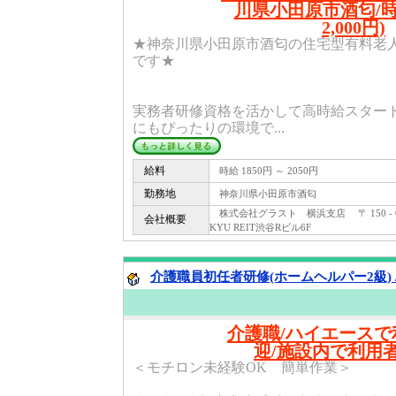
川県小田原市酒匂/時給
2,000円)
★神奈川県小田原市酒匂の住宅型有料老人ホ
です★
実務者研修資格を活かして高時給スター
にもぴったりの環境で...
給料
時給 1850円 ～ 2050円
勤務地
神奈川県小田原市酒匂
株式会社グラスト 横浜支店 〒 150 - 0
会社概要
KYU REIT渋谷Rビル6F
介護職員初任者研修(ホームヘルパー2級) 
介護職/ハイエースで
迎/施設内で利用
＜モチロン未経験OK 簡単作業＞