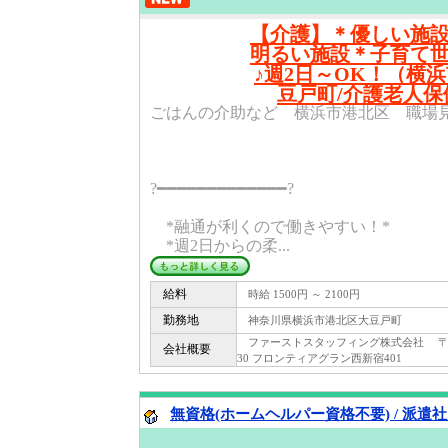
【介護】＊優しい施
明るい施設＊子育て
♪週2日～OK！（横
豆戸町/介護老人保
ごはんの介助など 横浜市港北区 職場見学
?━━━━━━━━━━━━━?
*融通が利くので働きやすい！*
*週2日からの柔...
給料
時給 1500円 ～ 2100円
勤務地
神奈川県横浜市港北区大豆戸町
ファーストスタッフィング株式会社 〒 160
会社概要
30 フロンティアグラン西新宿401
無資格(ホームヘルパー資格不要) / 派遣