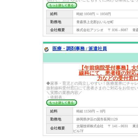
給料
時給 1050円 ～ 1050円
勤務地
青森県上北郡おいらせ町
会社概要
株式会社アソシオ 〒 036 - 8087 青森
医療・調剤事務 / 派遣社員
【午前病院受付事務】大
線科にて、患者様の対応
力などの受付窓
◆家事・育児との両立しやすい！医療業界にチャ
放射線科受付窓口にて患者さまのご対応をお任せ
＼実際の業務内容／
・依頼表...
給料
時給 1150円 ～ 0円
勤務地
静岡県伊豆の国市長岡1129
太陽技研株式会社 〒 141 - 0031 東
会社概要
ビル7F