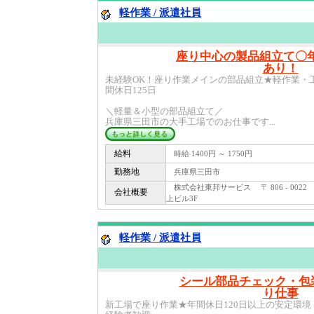
軽作業 / 派遣社員
座り中心の製品組立て〇
あり！
未経験OK！座り作業メインの部品組立★軽作業・
間休日125日
＼軽量＆小型の部品組立て／
兵庫県三田市の大手工場でのお仕事です...
給料
時給 1400円 ～ 1750円
勤務地
兵庫県三田市
株式会社東邦サービス 〒 806 - 0022
会社概要
上ビル3F
軽作業 / 派遣社員
シール部品チェック・包
り仕事
新工場で座り作業★年間休日120日以上の安定環境！沼津 