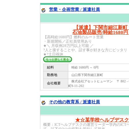
営業・企画営業 / 派遣社員
【派遣】下関市細江新町
石油製品販売/時給1680円～
【高時給1680円】燃料のルート営業
・新規開拓／正社員登用あり
★＼ 月収例28万円以上可能 ／
?人と接することや、話す事が好きな方にピッタリ
★?土日祝休...
給料
時給 1680円 ～ 0円
勤務地
山口県下関市細江新町
株式会社アセットヒューマン 〒 802 -
会社概要
町9-11-202
その他の教育系 / 派遣社員
★☆某学校ヘルプデスク(
概要：ICTヘルプデスクの運営リーダー学内のIC
て、以下の3つの役割を並行して担当