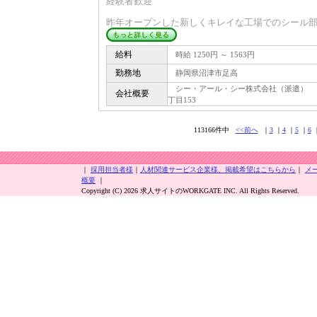
経験者歓迎
昨年オープンした新しくキレイな工場でのシール部品
給料
時給 1250円 ～ 1563円
勤務地
静岡県沼津市足高
シー・アール・シー株式会社（派遣） 〒 4
会社概要
丁目153
113166件中
<<前へ
｜
3
｜
4
｜
5
｜
6
｜
採用担当者様
｜
人材関連サービス企業様、掲載希望はこちらから
｜
メ
概要
｜
Copyright (C) 2026 求人サイトのWORKGATE INC. All Rights Reserved.