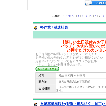
113166件中
<<前へ
｜
3
｜
4
｜
5
｜
6
｜
7
｜8 ｜
9
軽作業 / 派遣社員
【嬉しい土日祝休みお子
バッチ】お肉を置いてボ
と押すだけのカンタ
お子様関係の融通バッチリな激レア求人！！
お子様の急な発熱やお迎えもぜひご相談ください
定着率バツグンでとってもオススメのお仕事
さらに！嬉しい土日祝日休み+長...
給料
時給 1150円 ～ 1438円
勤務地
鹿児島県鹿児島市下福元町
株式会社ホットスタッフ鹿児島 〒 444 -
会社概要
番地1
自動車業界以外(製造・部品組立・加工) /