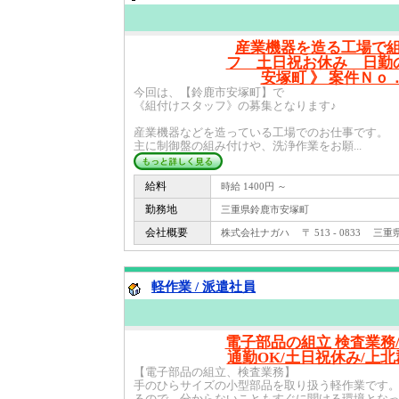
産業機器を造る工場で
フ 土日祝お休み 日勤
安塚町 》 案件Ｎｏ．4
今回は、【鈴鹿市安塚町】で
《組付けスタッフ》の募集となります♪
産業機器などを造っている工場でのお仕事です。
主に制御盤の組み付けや、洗浄作業をお願...
給料
時給 1400円 ～
勤務地
三重県鈴鹿市安塚町
会社概要
株式会社ナガハ 〒 513 - 0833 三重県
軽作業 / 派遣社員
電子部品の組立 検査業務/
通勤OK/土日祝休み/上
【電子部品の組立、検査業務】
手のひらサイズの小型部品を取り扱う軽作業です。
るので、分からないこともすぐに聞ける環境となって