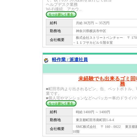
ヘルプデスク業務
Wi-Fi接続、アカウ...
給料
月給 30万円 ～ 35万円
勤務地
神奈川県横浜市中区
株式会社ストリートベンチャー 〒 170 
会社概要
－１１フサカビル５階Ｂ室
軽作業 / 派遣社員
未経験でも出来るゴミ回
務
■町田市内より出されるビン、缶、ペットボトル、
業です。
■個人宅やマンションなどへパッカー車のドライバー
給料
時給 1400円 ～ 1400円
勤務地
東京都町田市南町田1-4-4
SMC株式会社 〒 160 - 0022 東京都
会社概要
10階