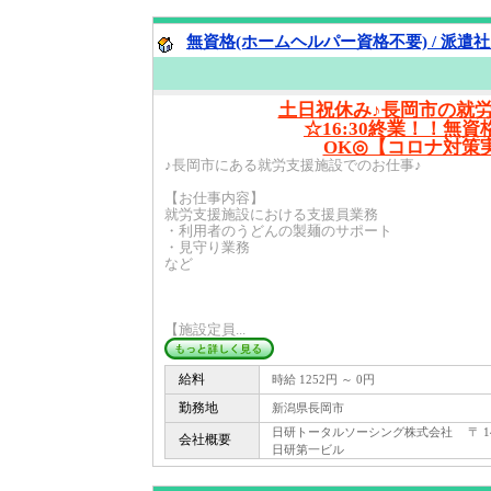
無資格(ホームヘルパー資格不要) / 派遣
土日祝休み♪長岡市の就
☆16:30終業！！無
OK◎【コロナ対策
♪長岡市にある就労支援施設でのお仕事♪
【お仕事内容】
就労支援施設における支援員業務
・利用者のうどんの製麺のサポート
・見守り業務
など
【施設定員...
給料
時給 1252円 ～ 0円
勤務地
新潟県長岡市
日研トータルソーシング株式会社 〒 144 -
会社概要
日研第一ビル