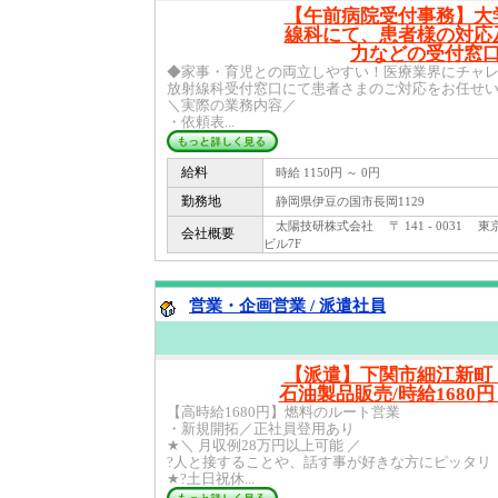
【午前病院受付事務】大
線科にて、患者様の対応
力などの受付窓
◆家事・育児との両立しやすい！医療業界にチャ
放射線科受付窓口にて患者さまのご対応をお任せ
＼実際の業務内容／
・依頼表...
給料
時給 1150円 ～ 0円
勤務地
静岡県伊豆の国市長岡1129
太陽技研株式会社 〒 141 - 0031 東
会社概要
ビル7F
営業・企画営業 / 派遣社員
【派遣】下関市細江新町
石油製品販売/時給1680円～
【高時給1680円】燃料のルート営業
・新規開拓／正社員登用あり
★＼ 月収例28万円以上可能 ／
?人と接することや、話す事が好きな方にピッタリ
★?土日祝休...