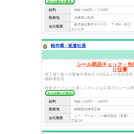
給料
時給 1400円 ～ 1750円
勤務地
兵庫県三田市
株式会社東邦サービス 〒 806 - 0022
会社概要
上ビル3F
軽作業 / 派遣社員
シール部品チェック・包
り仕事
新工場で座り作業★年間休日120日以上の安定環境！沼津 
経験者歓迎
昨年オープンした新しくキレイな工場でのシール部品
給料
時給 1250円 ～ 1563円
勤務地
静岡県沼津市足高
シー・アール・シー株式会社（派遣） 〒 4
会社概要
丁目153