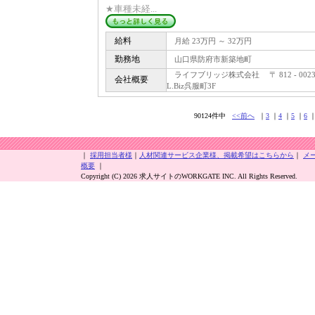
★車種未経...
給料
月給 23万円 ～ 32万円
勤務地
山口県防府市新築地町
ライフブリッジ株式会社 〒 812 - 00
会社概要
L.Biz呉服町3F
90124件中
<<前へ
｜
3
｜
4
｜
5
｜
6
｜
採用担当者様
｜
人材関連サービス企業様、掲載希望はこちらから
｜
メ
概要
｜
Copyright (C) 2026 求人サイトのWORKGATE INC. All Rights Reserved.