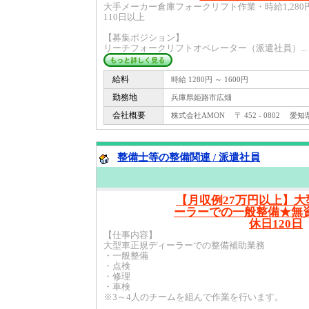
大手メーカー倉庫フォークリフト作業・時給1,28
110日以上
【募集ポジション】
リーチフォークリフトオペレーター（派遣社員）...
給料
時給 1280円 ～ 1600円
勤務地
兵庫県姫路市広畑
会社概要
株式会社AMON 〒 452 - 0802 愛知
整備士等の整備関連 / 派遣社員
【月収例27万円以上】
ーラーでの一般整備★無
休日120日
【仕事内容】
大型車正規ディーラーでの整備補助業務
・一般整備
・点検
・修理
・車検
※3～4人のチームを組んで作業を行います。