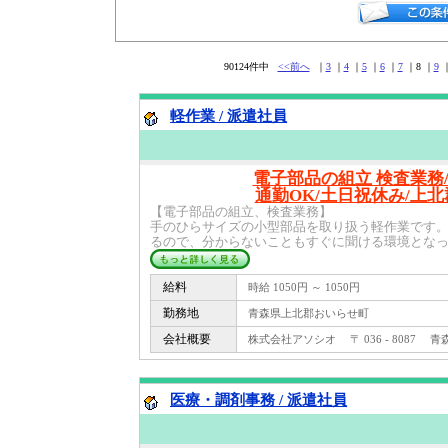
90124件中
<<前へ
｜
3
｜
4
｜
5
｜
6
｜
7
｜8 ｜
9
軽作業 / 派遣社員
電子部品の組立 検査業務/
通勤OK/土日祝休み/上
【電子部品の組立、検査業務】
手のひらサイズの小型部品を取り扱う軽作業です。
るので、分からないこともすぐに聞ける環境となって
給料
時給 1050円 ～ 1050円
勤務地
青森県上北郡おいらせ町
会社概要
株式会社アソシオ 〒 036 - 8087 青森
医療・調剤事務 / 派遣社員