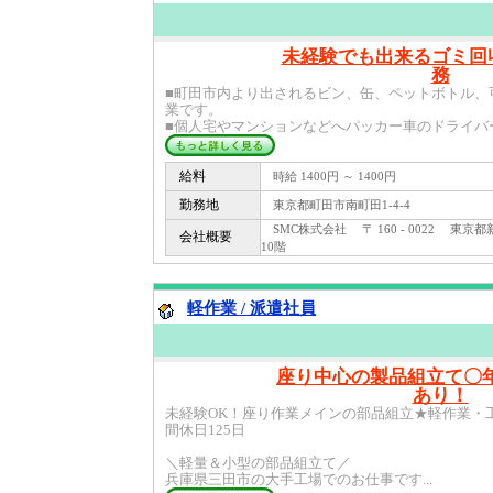
未経験でも出来るゴミ回
務
■町田市内より出されるビン、缶、ペットボトル、
業です。
■個人宅やマンションなどへパッカー車のドライバー
給料
時給 1400円 ～ 1400円
勤務地
東京都町田市南町田1-4-4
SMC株式会社 〒 160 - 0022 東京都
会社概要
10階
軽作業 / 派遣社員
座り中心の製品組立て〇
あり！
未経験OK！座り作業メインの部品組立★軽作業・
間休日125日
＼軽量＆小型の部品組立て／
兵庫県三田市の大手工場でのお仕事です...