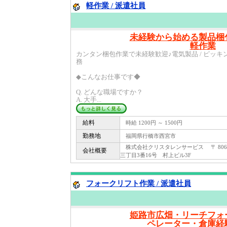
軽作業 / 派遣社員
未経験から始める製品梱
軽作業
カンタン梱包作業で未経験歓迎♪電気製品 / ピッキング 
務
◆こんなお仕事です◆
Q. どんな職場ですか？
A. 大手...
給料
時給 1200円 ～ 1500円
勤務地
福岡県行橋市西宮市
株式会社クリスタレンサービス 〒 806 
会社概要
三丁目3番16号 村上ビル3F
フォークリフト作業 / 派遣社員
姫路市広畑・リーチフォ
ペレーター・倉庫経