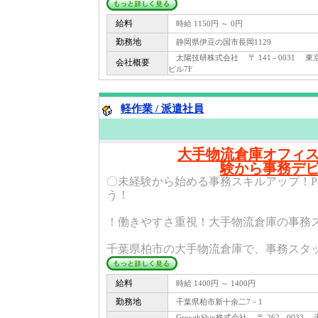
給料
時給 1150円 ～ 0円
勤務地
静岡県伊豆の国市長岡1129
太陽技研株式会社 〒 141 - 0031 東
会社概要
ビル7F
軽作業 / 派遣社員
大手物流倉庫オフィ
験から事務デ
〇未経験から始める事務スキルアップ！P
う！
！働きやすさ重視！大手物流倉庫の事務
千葉県柏市の大手物流倉庫で、事務スタッフ
給料
時給 1400円 ～ 1400円
勤務地
千葉県柏市新十余二7－1
GrowthShip株式会社 〒 262 - 003