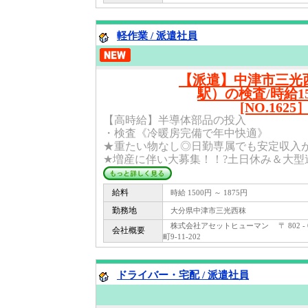
軽作業 / 派遣社員
【派遣】中津市三光
駅）の検査/時給1
[NO.1625
【高時給】半導体部品の投入
・検査《冷暖房完備で年中快適》
★重たい物なし◎日勤専属でも安定収入
★増産に伴い大募集！！?土日休み＆大型連休
給料
時給 1500円 ～ 1875円
勤務地
大分県中津市三光西秣
株式会社アセットヒューマン 〒 802 -
会社概要
町9-11-202
ドライバー・宅配 / 派遣社員