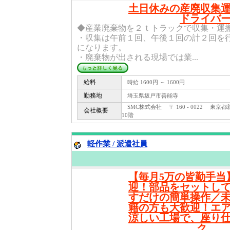
土日休みの産廃収集
ドライバ
◆産業廃棄物を２ｔトラックで収集・運
・収集は午前１回、午後１回の計２回を
になります。
・廃棄物が出される現場では業...
給料
時給 1600円 ～ 1600円
勤務地
埼玉県坂戸市善能寺
SMC株式会社 〒 160 - 0022 東京都
会社概要
10階
軽作業 / 派遣社員
【毎月5万の皆勤手当
迎！部品をセットし
すだけの簡単操作／
籍の方も大歓迎！エ
涼しい工場で、座り
ク...