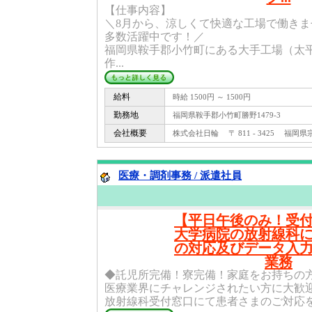
【仕事内容】
＼8月から、涼しくて快適な工場で働き
多数活躍中です！／
福岡県鞍手郡小竹町にある大手工場（太
作...
給料
時給 1500円 ～ 1500円
勤務地
福岡県鞍手郡小竹町勝野1479-3
会社概要
株式会社日輪 〒 811 - 3425 福岡
医療・調剤事務 / 派遣社員
【平日午後のみ！受
大学病院の放射線科
の対応及びデータ入
業務
◆託児所完備！寮完備！家庭をお持ちの
医療業界にチャレンジされたい方に大歓
放射線科受付窓口にて患者さまのご対応をお