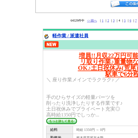
64529件中
<<前へ
｜
1
｜
2
｜
3
｜4 ｜
5
｜
6
｜
7
軽作業 / 派遣社員
増員!!月収22万円可能
リ取り作業♪重量物な
OK♪土日祝休み(荒尾
駅車で6分程
＼ 座り作業メインでラクラク♪ ／
手のひらサイズの軽量パーツを
削ったり洗浄したりする作業です♪
土日祝休みでプライベート充実◎
高時給1350円でしっか...
給料
時給 1350円 ～ 0円
勤務地
熊本県荒尾市水野