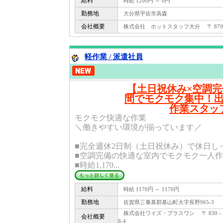
給料
時給 1200円 ～ 0円
勤務地
大分県宇佐市高森
会社概要
株式会社 ホットスタッフ大分 〒 879 -
軽作業 / 派遣社員
【土日祝休み×空調
間でモクモク集中！
作業スタッ
モクモク快適な作業
＼働きやすい環境が揃っています／
■完全週休2日制（土日祝休み）で休日し
■空調完備の快適な室内でモクモク一人
■時給1,170...
給料
時給 1170円 ～ 1170円
勤務地
佐賀県三養基郡基山町大字長野965-3
株式会社ワイズ・プラスワン 〒 830 - 
会社概要
8-4