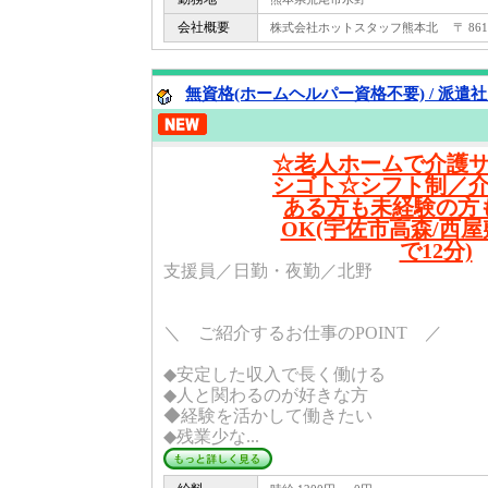
会社概要
株式会社ホットスタッフ熊本北 〒 861 -
無資格(ホームヘルパー資格不要) / 派遣
☆老人ホームで介護
シゴト☆シフト制／
ある方も未経験の方
OK(宇佐市高森/西
で12分)
支援員／日勤・夜勤／北野
＼ ご紹介するお仕事のPOINT ／
◆安定した収入で長く働ける
◆人と関わるのが好きな方
◆経験を活かして働きたい
◆残業少な...