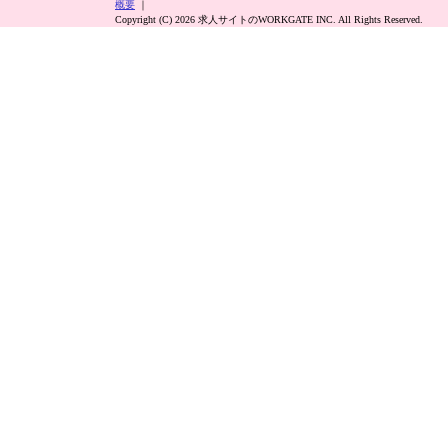
概要
｜
Copyright (C) 2026 求人サイトのWORKGATE INC. All Rights Reserved.