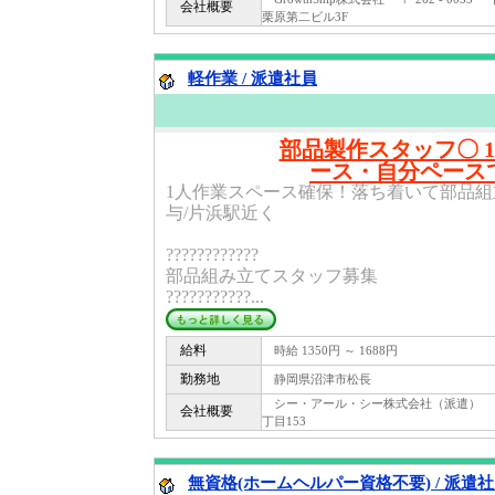
会社概要
栗原第二ビル3F
軽作業 / 派遣社員
部品製作スタッフ〇 
ース・自分ペース
1人作業スペース確保！落ち着いて部品組立
与/片浜駅近く
????????????
部品組み立てスタッフ募集
???????????...
給料
時給 1350円 ～ 1688円
勤務地
静岡県沼津市松長
シー・アール・シー株式会社（派遣） 〒 4
会社概要
丁目153
無資格(ホームヘルパー資格不要) / 派遣