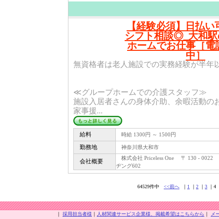
【経験必須】日払い可
シフト相談◎_大和
ホームでお仕事［電
中］
無資格者は老人施設での実務経験が半年
≪グループホームでの介護スタッフ≫
施設入居者さんの身体介助、余暇活動のお
家事援...
給料
時給 1300円 ～ 1500円
勤務地
神奈川県大和市
株式会社 Priceless One 〒 130 - 
会社概要
ヂング602
64529件中
<<前へ
｜
1
｜
2
｜
3
｜4 
｜
採用担当者様
｜
人材関連サービス企業様、掲載希望はこちらから
｜
メ