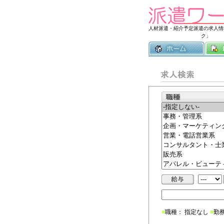
人材派遣・紹介予定派遣の求人情
ク」
■
職種： 指定なし
■
勤