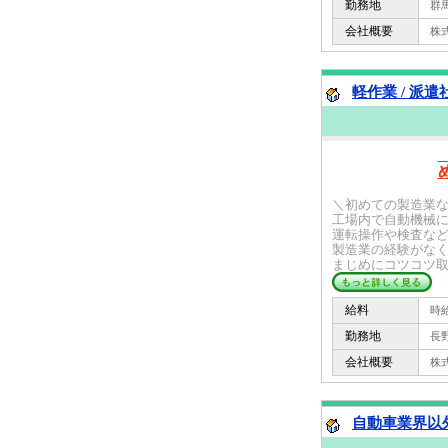
勤務地
群馬
会社概要
株式会
軽作業 / 派遣
＼初めての製造業
工場内で自動機械
運転操作や検査な
製造業の経験がな
まじめにコツコツ取り
給料
時給 
勤務地
長野
会社概要
株式会
自動車業界以外