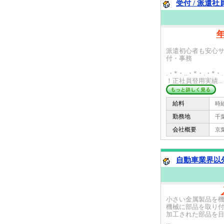
受付 / 派遣社
派遣初心者も安心
付・事務
.・*・..・*・.・*・
！正社員登用実績...
給料
時給 
勤務地
千葉
会社概要
京葉ガ
自動車業界以外
小さい金属製品を
機械に部品を取り
加工された部品を
...