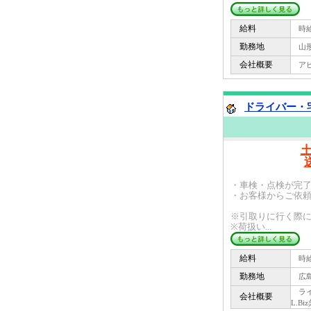
給料
時給 
勤務地
山形
会社概要
アビリ
ドライバー・宅
・車検・点検が完
・お客様からご依
※引取りに行く際
※荷扱い...
給料
時給 
勤務地
広島
ライフ
会社概要
L.Bi