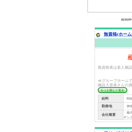
8836
無資格(ホーム
無資格者は老人施
≪グループホーム
施設入居者さんの身
給料
時給 
勤務地
神奈
株式会
会社概要
ヂング