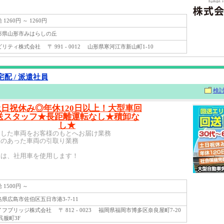
1260円 ～ 1260円
県山形市みはらしの丘
ティ株式会社 〒 991 - 0012 山形県寒河江市新山町1-10
配 / 派遣社員
検
土日祝休み◎年休120日以上！大型車回
送スタッフ★長距離運転なし★積卸な
し★
了した車両をお客様のもとへお届け業務
頼のあった車両の引取り業務
には、社用車を使用します！
1500円 ～
県広島市佐伯区五日市港3-7-11
ブリッジ株式会社 〒 812 - 0023 福岡県福岡市博多区奈良屋町7-20
z呉服町3F