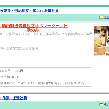
(製造・部品組立・加工) / 派遣社員
検
工場内製造装置組立オペレーター／日
勤のみ
度・資格取得支援あり│もくもく作業中心の半導体部品組立│学歴
半導体製造装置部品組立業務
1300円 ～ 1450円
県揖保郡太子町
社AMON 〒 452 - 0802 愛知県名古屋市西区比良2丁目78-501号
作業 / 派遣社員
検