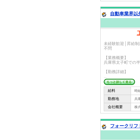
自動車業界以外
未経験歓迎│昇給制
不問
【業務概要】
兵庫県太子町での
【勤務詳細】
...
給料
時給 
勤務地
兵庫
会社概要
株式会
フォークリフト