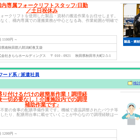
構内専属フォークリフトスタッフ/日勤
／土日祝休み
フォークリフトを使用した製品・資材の搬送作業をお任せします。
はなく、構内専属での運搬業務が中心となる為、作業範囲が明確で
1100円 ～
県南秋田郡八郎潟町夜叉袋
社きららホールディングス 〒 010 - 0921 秋田県秋田市大町2-5-1
ード系 / 派遣社員
検
盛り付けるだけの超簡単作業！調理経
験一切必要なし！介護施設内での調理
補助作業です♪
験不要の食事の配膳準備作業です。機械で適温調整されたパウチ等
けしたり、配膳用台車に載せていくことが中心なので調理経験は一
1200円 ～