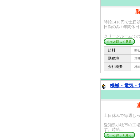
時給1418円で土日
日勤のみ / 年間休日
クリーンルームでの製
給料
時給 
勤務地
群馬
会社概要
株式会
機械・電気・
土日休みで毎週し
愛知県小牧市の工
す。時給...