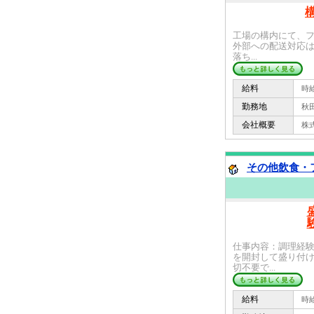
工場の構内にて、
外部への配送対応
落ち...
給料
時給 
勤務地
秋田
会社概要
株式会
その他飲食・フ
仕事内容：調理経
を開封して盛り付
切不要で...
給料
時給 