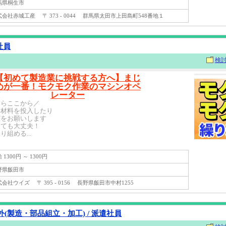
県桐生市
社赤城工産 〒 373 - 0044 群馬県太田市上田島町548番地１
社員
検
【初めて製造業に挑戦する方へ】まじ
めが一番！モクモク作業のマシンオペ
レーター
ならここから／
に材料を投入したり
どをお願いします
くても大丈夫！
組める...
1300円 ～ 1300円
県飯田市
社ウイズ 〒 395 - 0156 長野県飯田市中村1255
(製造・部品組立・加工) / 派遣社員