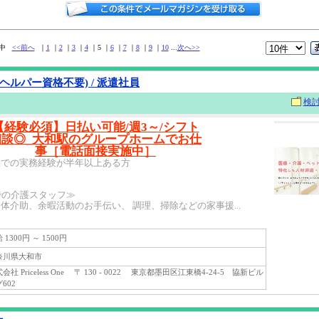
0件中
<<前へ
｜
1
｜
2
｜
3
｜
4
｜5 ｜
6
｜
7
｜
8
｜
9
｜
10
...
次へ>>
ヘルパー資格不要) / 派遣社員
検
【経験必須】日払い可能/週3～/シフト
相談◎_大和駅のグループホームでお仕
事［電話面接実施中］
設での実務経験が半年以上ある方
での介護スタッフ≫
体介助、余暇活動のお手伝い、 調理、掃除などの家事援...
1300円 ～ 1500円
川県大和市
社 Priceless One 〒 130 - 0022 東京都墨田区江東橋4-24-5 協新ビル
602