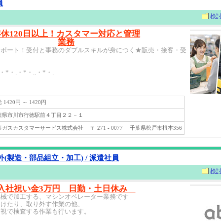
員
検
年休120日以上！カスタマー対応と管理
業務
サポート！受付と事務のダブルスキルが身につく★販売・接客・受
.・*・.・*・..・*・.
1420円 ～ 1420円
県市川市行徳駅前４丁目２２－１
スカスタマーサービス株式会社 〒 271 - 0077 千葉県松戸市根本356
(製造・部品組立・加工) / 派遣社員
検
入社祝い金3万円 日勤・土日休み
機械で加工する、マシンオペレーター業務です
付けたり、取り外す作業の他、
目視で検査する作業も行います。