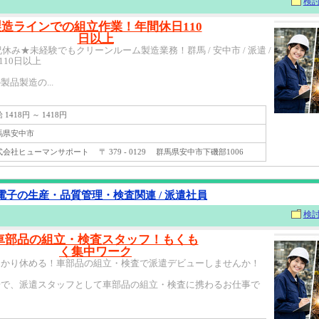
検
製造ラインでの組立作業！年間休日110
日以上
祝休み★未経験でもクリーンルーム製造業務！群馬 / 安中市 / 派遣 /
110日以上
品製造の...
1418円 ～ 1418円
県安中市
社ヒューマンサポート 〒 379 - 0129 群馬県安中市下磯部1006
電子の生産・品質管理・検査関連 / 派遣社員
検
車部品の組立・検査スタッフ！もくも
く集中ワーク
っかり休める！車部品の組立・検査で派遣デビューしませんか！
場で、派遣スタッフとして車部品の組立・検査に携わるお仕事で