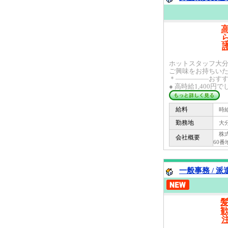
ホットスタッフ大
ご興味をお持ちい
＊―――――おすす
● 高時給1,400円で
給料
時給 
勤務地
大分
株式
会社概要
60番
一般事務 / 派