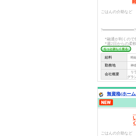
ごはんの介助など 
?━━━━━━━━━━━━━?
*融通が利くので
*週2日からの柔軟シ
給料
時給 
勤務地
神奈
リライ
会社概要
グラン
無資格(ホーム
ごはんの介助など 