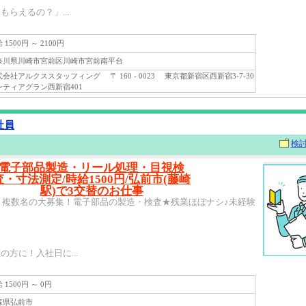
らえるの？」...
1500円 ～ 2100円
川県川崎市宮前区川崎市宮前南平台
社アルクススタッフィング 〒 160 - 0023 東京都新宿区西新宿3-7-30
ンティアグラン西新宿401
社員
検
電子部品製造・リール処理・目視検
査・寸法測定/時給1500円/弘前市(藤崎
駅)で3交替のお仕事
円】複数名の大募集！電子部品の製造・検査★残業ほぼナシ♪未経験
】
方に！入社日に...
1500円 ～ 0円
県弘前市