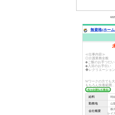
63
無資格(ホーム
≪仕事内容≫
◎介護業務全般
◆ご飯のお手つだい
◆入浴のお手伝い
◆レクリエーショ
Wワークの方でも
もちろん扶養範囲...
給料
時給 
勤務地
山梨
株式会
会社概要
レイ