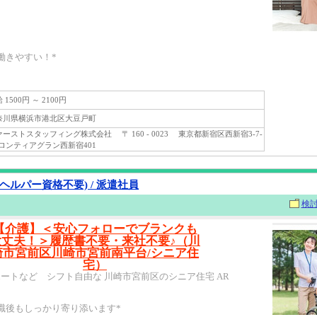
働きやすい！*
1500円 ～ 2100円
川県横浜市港北区大豆戸町
ストスタッフィング株式会社 〒 160 - 0023 東京都新宿区西新宿3-7-
フロンティアグラン西新宿401
ヘルパー資格不要) / 派遣社員
検
【介護】＜安心フォローでブランクも
大丈夫！＞履歴書不要・来社不要♪（川
崎市宮前区川崎市宮前南平台/シニア住
宅）
ートなど シフト自由な 川崎市宮前区のシニア住宅 AR
職後もしっかり寄り添います*