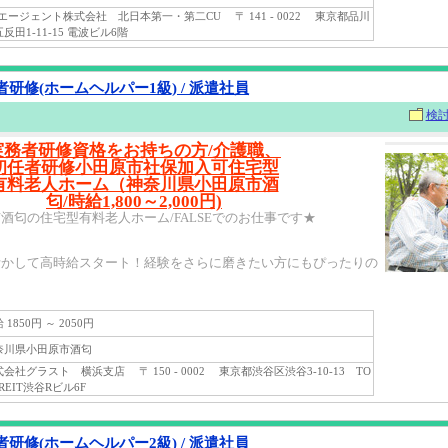
ージェント株式会社 北日本第一・第二CU 〒 141 - 0022 東京都品川
反田1-11-15 電波ビル6階
研修(ホームヘルパー1級) / 派遣社員
検
実務者研修資格をお持ちの方/介護職、
初任者研修小田原市社保加入可住宅型
有料老人ホーム（神奈川県小田原市酒
匂/時給1,800～2,000円)
酒匂の住宅型有料老人ホーム/FALSEでのお仕事です★
活かして高時給スタート！経験をさらに磨きたい方にもぴったりの
1850円 ～ 2050円
川県小田原市酒匂
社グラスト 横浜支店 〒 150 - 0002 東京都渋谷区渋谷3-10-13 TO
 REIT渋谷Rビル6F
研修(ホームヘルパー2級) / 派遣社員