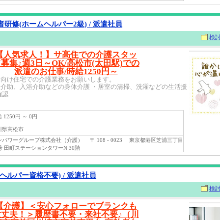
研修(ホームヘルパー2級) / 派遣社員
検
【人気求人！】サ高住での介護スタッ
募集♪週3日～OK/高松市(太田駅)での
派遣のお仕事/時給1250円～
者向け住宅での介護業務をお願いします。
介助、入浴介助などの身体介護 ・居室の清掃、洗濯などの生活援
...
1250円 ～ 0円
県高松市
パワーグループ株式会社（介護） 〒 108 - 0023 東京都港区芝浦三丁目
号 田町ステーションタワーN 30階
ヘルパー資格不要) / 派遣社員
検
【介護】＜安心フォローでブランクも
大丈夫！＞履歴書不要・来社不要♪（川