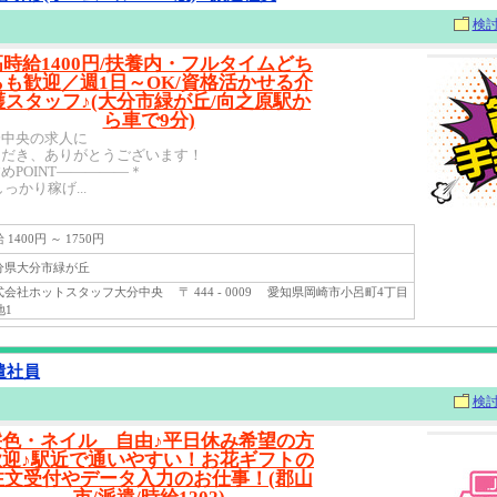
検
高時給1400円/扶養内・フルタイムどち
らも歓迎／週1日～OK/資格活かせる介
護スタッフ♪(大分市緑が丘/向之原駅か
ら車で9分)
分中央の求人に
ただき、ありがとうございます！
めPOINT―――――＊
しっかり稼げ...
1400円 ～ 1750円
県大分市緑が丘
会社ホットスタッフ大分中央 〒 444 - 0009 愛知県岡崎市小呂町4丁目
地1
遣社員
検
髪色・ネイル 自由♪平日休み希望の方
歓迎♪駅近で通いやすい！お花ギフトの
注文受付やデータ入力のお仕事！(郡山