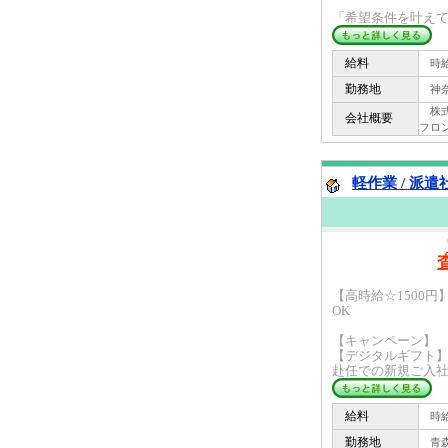
「希望条件を叶えても
給料
時給 
勤務地
神奈
株式会
会社概要
フロ
軽作業 / 派遣
【高時給☆1500
OK
【キャンペーン】
【デジタルギフト
赴任での新規ご入社の
給料
時給 
勤務地
青森