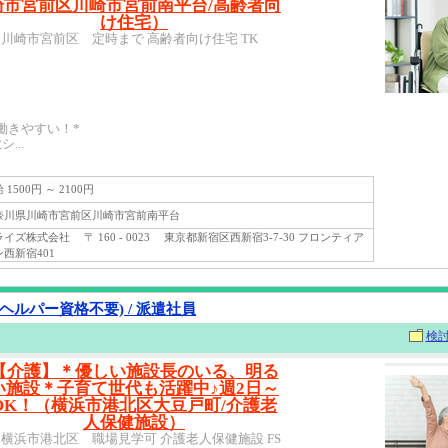
崎市宮前区川崎市宮前南平台/高齢者向
け住宅）
川崎市宮前区 定時まで 高齢者向け住宅 TK
働きやすい！*
...
1500円 ～ 2100円
川県川崎市宮前区川崎市宮前南平台
ズ株式会社 〒 160 - 0023 東京都新宿区西新宿3-7-30 フロンティア
西新宿401
ヘルパー資格不要) / 派遣社員
検
【介護】＊優しい施設長のいる、明る
い施設＊子育て世代も活躍中♪週2日～
OK！（横浜市港北区大豆戸町/介護老
人保健施設）
横浜市港北区 職場見学可 介護老人保健施設 FS