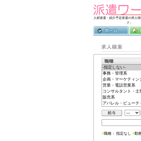
人材派遣・紹介予定派遣の求人情
ク」
■
職種： 指定なし
■
勤