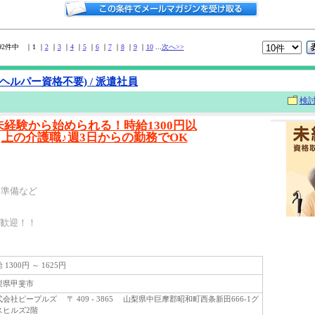
292件中 ｜1 ｜
2
｜
3
｜
4
｜
5
｜
6
｜
7
｜
8
｜
9
｜
10
...
次へ>>
ヘルパー資格不要) / 派遣社員
検
未経験から始められる！時給1300円以
上の介護職♪週3日からの勤務でOK
ン準備など
大歓迎！！
1300円 ～ 1625円
県甲斐市
社ピープルズ 〒 409 - 3865 山梨県中巨摩郡昭和町西条新田666-1グ
スヒルズ2階