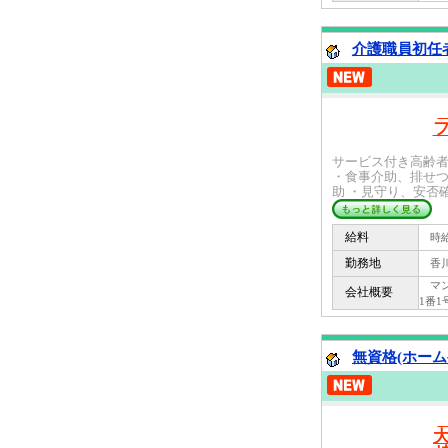
介護職員初任者
フ
サービス付き高齢
・食事介助、排せつ
助 ・見守り、安否確認
給料
時給 
勤務地
香川
マン
会社概要
1番1
無資格(ホーム