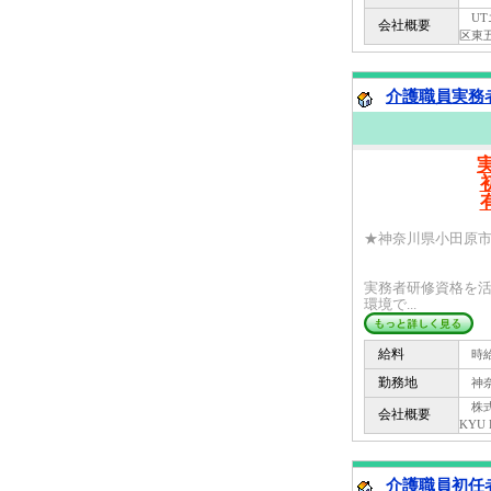
UTエ
会社概要
区東五
介護職員実務者
★神奈川県小田原市
実務者研修資格を
環境で...
給料
時給 
勤務地
神奈
株式会
会社概要
KYU
介護職員初任者