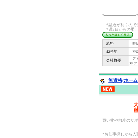
?━━━━━━━━━━━━━?
*融通が利くので
*週2日からの柔...
給料
時給 
勤務地
神奈
ファー
会社概要
30 
無資格(ホーム
買い物や散歩のサポ
*お仕事探しから入