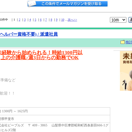
365件中 ｜1 ｜
2
｜
3
｜
4
｜
5
｜
6
｜
7
｜
8
｜
9
｜
10
...
次へ>>
ヘルパー資格不要) / 派遣社員
検
未経験から始められる！時給1300円以
上の介護職♪週3日からの勤務でOK
ン準備など
大歓迎！！
1300円 ～ 1625円
県甲斐市
社ピープルズ 〒 409 - 3865 山梨県中巨摩郡昭和町西条新田666-1グ
スヒルズ2階