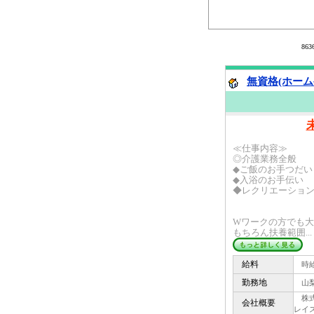
86
無資格(ホーム
≪仕事内容≫
◎介護業務全般
◆ご飯のお手つだい
◆入浴のお手伝い
◆レクリエーショ
Wワークの方でも
もちろん扶養範囲...
給料
時給 
勤務地
山梨
株式会
会社概要
レイ