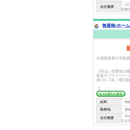
UTエ
会社概要
区東五
無資格(ホーム
介護業務豊川市勤務
《明るい雰囲気の
家庭やプライベー
週2日～OK／曜日
【...
給料
時給 
勤務地
愛知
Att
会社概要
ビル