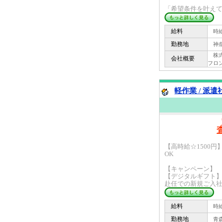
「希望条件を叶えても
給料
時給 
勤務地
神奈
株式会
会社概要
フロ
軽作業 / 派遣
【高時給☆1500
OK
【キャンペーン】
【デジタルギフト
赴任での新規ご入社の
給料
時給 
勤務地
青森