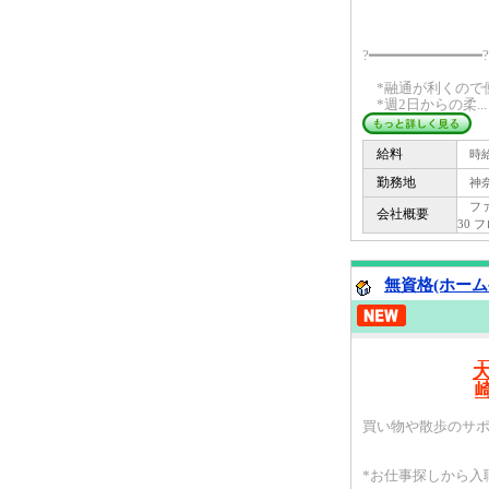
?━━━━━━━━━━━━━?
*融通が利くので
*週2日からの柔...
給料
時給 
勤務地
神奈
ファー
会社概要
30 
無資格(ホーム
買い物や散歩のサポ
*お仕事探しから入