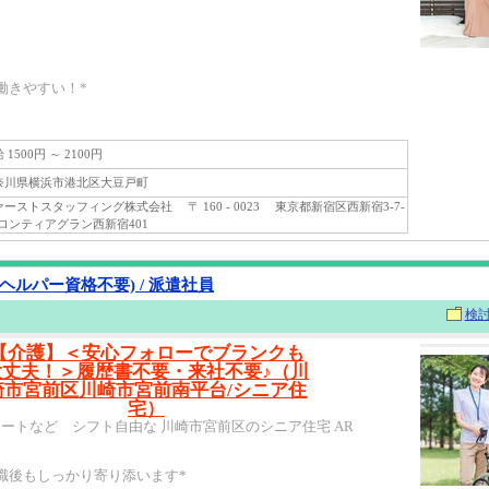
働きやすい！*
1500円 ～ 2100円
川県横浜市港北区大豆戸町
ストスタッフィング株式会社 〒 160 - 0023 東京都新宿区西新宿3-7-
フロンティアグラン西新宿401
ヘルパー資格不要) / 派遣社員
検
【介護】＜安心フォローでブランクも
大丈夫！＞履歴書不要・来社不要♪（川
崎市宮前区川崎市宮前南平台/シニア住
宅）
ートなど シフト自由な 川崎市宮前区のシニア住宅 AR
職後もしっかり寄り添います*