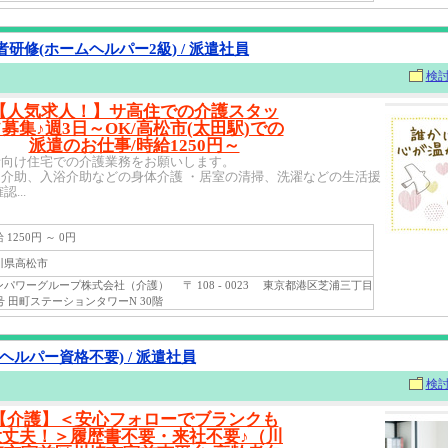
研修(ホームヘルパー2級) / 派遣社員
検
【人気求人！】サ高住での介護スタッ
募集♪週3日～OK/高松市(太田駅)での
派遣のお仕事/時給1250円～
者向け住宅での介護業務をお願いします。
介助、入浴介助などの身体介護 ・居室の清掃、洗濯などの生活援
...
1250円 ～ 0円
県高松市
パワーグループ株式会社（介護） 〒 108 - 0023 東京都港区芝浦三丁目
号 田町ステーションタワーN 30階
ヘルパー資格不要) / 派遣社員
検
【介護】＜安心フォローでブランクも
大丈夫！＞履歴書不要・来社不要♪（川