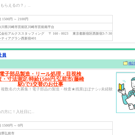
らえるの？」...
1500円 ～ 2100円
川県川崎市宮前区川崎市宮前南平台
社アルクススタッフィング 〒 160 - 0023 東京都新宿区西新宿3-7-30
ンティアグラン西新宿401
社員
検
電子部品製造・リール処理・目視検
査・寸法測定/時給1500円/弘前市(藤崎
駅)で3交替のお仕事
円】複数名の大募集！電子部品の製造・検査★残業ほぼナシ♪未経験
】
方に！入社日に...
1500円 ～ 0円
県弘前市