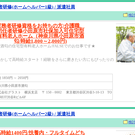
研修(ホームヘルパー1級) / 派遣社員
検
実務者研修資格をお持ちの方/介護職、
初任者研修小田原市社保加入可住宅型
有料老人ホーム（神奈川県小田原市酒
匂/時給1,800～2,000円)
酒匂の住宅型有料老人ホーム/FALSEでのお仕事です★
活かして高時給スタート！経験をさらに磨きたい方にもぴったりの
1850円 ～ 2050円
川県小田原市酒匂
社グラスト 横浜支店 〒 150 - 0002 東京都渋谷区渋谷3-10-13 TO
 REIT渋谷Rビル6F
研修(ホームヘルパー2級) / 派遣社員
検
高時給1400円/扶養内・フルタイムどち