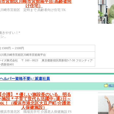
崎市宮前区川崎市宮前南平台/高齢者向
け住宅）
川崎市宮前区 定時まで 高齢者向け住宅 TK
働きやすい！*
...
1500円 ～ 2100円
川県川崎市宮前区川崎市宮前南平台
ズ株式会社 〒 160 - 0023 東京都新宿区西新宿3-7-30 フロンティア
西新宿401
ヘルパー資格不要) / 派遣社員
検
【介護】＊優しい施設長のいる、明る
い施設＊子育て世代も活躍中♪週2日～
OK！（横浜市港北区大豆戸町/介護老
人保健施設）
横浜市港北区 職場見学可 介護老人保健施設 FS