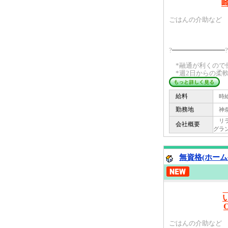
ごはんの介助など 
?━━━━━━━━━━━━━?
*融通が利くので
*週2日からの柔軟シ
給料
時給 
勤務地
神奈
リライ
会社概要
グラン
無資格(ホーム
ごはんの介助など 