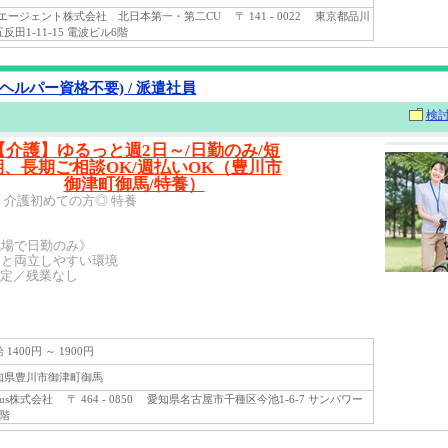
ージェント株式会社 北日本第一・第二CU 〒 141 - 0022 東京都品川
反田1-11-15 電波ビル6階
ヘルパー資格不要) / 派遣社員
検
【介護】ゆるっと週2日～/日勤のみ/短
期、長期ご相談OK/週払いOK（豊川市
御津町御馬/特養）
 介護初めての方◎ 特養
職場で日勤のみ》
トと両立しやすい環境
固定／残業なし
1400円 ～ 1900円
県豊川市御津町御馬
rus株式会社 〒 464 - 0850 愛知県名古屋市千種区今池1-6-7 サンパワー
5階