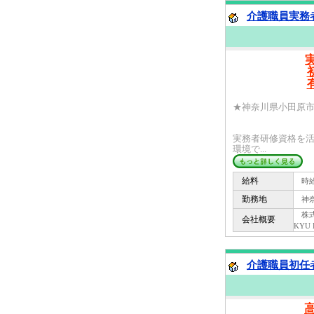
介護職員実務者
★神奈川県小田原市
実務者研修資格を
環境で...
給料
時給 
勤務地
神奈
株式会
会社概要
KYU
介護職員初任者