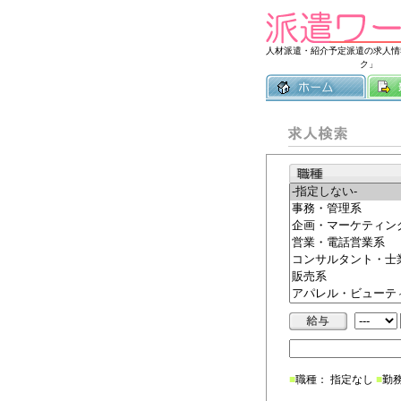
人材派遣・紹介予定派遣の求人情
ク」
■
職種： 指定なし
■
勤