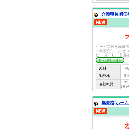
介護職員初任者
フ
サービス付き高齢
・食事介助、排せつ
助 ・見守り、安否確認
給料
時給 
勤務地
香川
マン
会社概要
1番1
無資格(ホーム