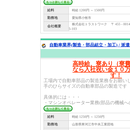
給料
時給 1200円 ～ 1500円
勤務地
愛知県小牧市
株式会社トラストワーク 〒 455 - 0
会社概要
5-103
自動車業界(製造・部品組立・加工) / 派
高時給、寮あり（寮
なら入社祝い金１０
す！
工場内で自動車部品の製造業務をお願い
手のひらサイズの自動車部品の製造です
具体的には・・・
・マシンオペレーター業務(部品の機械への
給料
時給 1250円 ～ 1250円
勤務地
山形県寒河江市中央工業団地