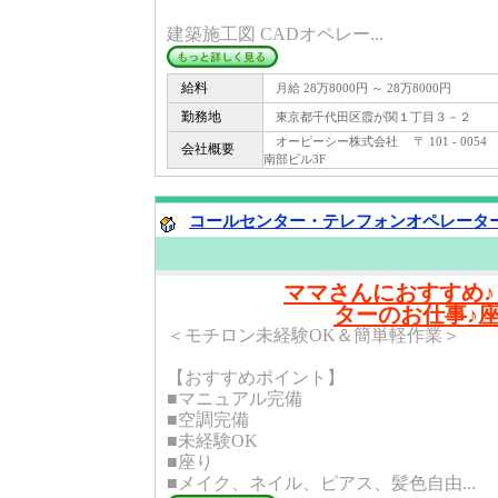
建築施工図 CADオペレー...
給料
月給 28万8000円 ～ 28万8000円
勤務地
東京都千代田区霞が関１丁目３－２
オーピーシー株式会社 〒 101 - 005
会社概要
南部ビル3F
コールセンター・テレフォンオペレーター(
ママさんにおすすめ
ターのお仕事♪
＜モチロン未経験OK＆簡単軽作業＞
【おすすめポイント】
■マニュアル完備
■空調完備
■未経験OK
■座り
■メイク、ネイル、ピアス、髪色自由...