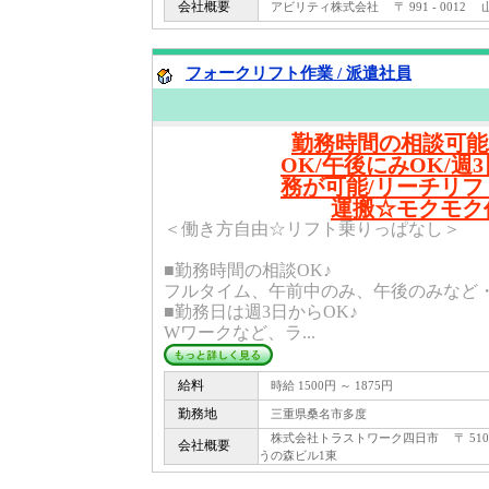
会社概要
アビリティ株式会社 〒 991 - 0012 
フォークリフト作業 / 派遣社員
勤務時間の相談可能
OK/午後にみOK/週
務が可能/リーチリフ
運搬☆モクモク作
＜働き方自由☆リフト乗りっぱなし＞
■勤務時間の相談OK♪
フルタイム、午前中のみ、午後のみなど
■勤務日は週3日からOK♪
Wワークなど、ラ...
給料
時給 1500円 ～ 1875円
勤務地
三重県桑名市多度
株式会社トラストワーク四日市 〒 510 -
会社概要
うの森ビル1東