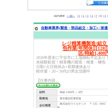
63272件中
<<前へ
｜
3
｜
4
｜
5
｜
6
｜
7
｜8 ｜
9
自動車業界(製造・部品組立・加工) / 派
レジ精算機製造/組立
包作業/年間休日128
区/時給1,40
2026年度末に守谷市に工場移転予定あり
未経験歓迎！精算機の製造・検査・梱包
日勤×土日祝休み×長期連休あり
軽作業・20～50代の男女活躍中
【仕事内容...
給料
時給 1400円 ～ 0円
勤務地
東京都北区東田端
株式会社ウイルテック 〒 532 - 000
会社概要
号