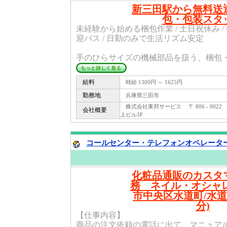
新三田駅から無料送
包・包装スタ
未経験から始める梱包作業 / 土日祝休み / 
迎バス / 日勤のみで生活リズム安定
手のひらサイズの機械部品を扱う、梱包・包
給料
時給 1300円 ～ 1625円
勤務地
兵庫県三田市
株式会社東邦サービス 〒 806 - 0022
会社概要
上ビル3F
コールセンター・テレフォンオペレーター(
化粧品通販のカスタ
務 ネイル・オシャレ
市中央区水道町/水道
分)
【仕事内容】
商品の注文依頼の電話に出て、マニュア