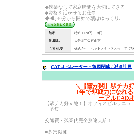
◆残業なしで家庭時間を大切にできる
◆資格を活かせるお仕事
◆9時30分から開始で朝はゆっくり...
給料
時給 1120円 ～ 0円
勤務地
大分県宇佐市山下
会社概要
株式会社 ホットスタッフ大分 〒 879 -
CADオペレーター・製図関連 / 派遣社員
＼【霞が関】駅チカ
1年で即戦力になれ
ーアルCAD
【駅チカ好立地！】オフィスビルリニュー
ー募集
交通費・残業代完全別途支給！
■募集職種