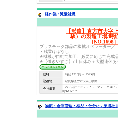
軽作業 / 派遣社員
【派遣】直方市大字
駅）の製造工場/時給
[NO.1698
プラスチック部品の機械オペレーター／
・残業ほぼなし
★機械が自動で加工、必要に応じて完成
★【働きやすさ】?土日休み＋大型連休あり?
給料
時給 1220円 ～ 1525円
勤務地
福岡県直方市大字上頓野
株式会社アセットヒューマン 〒 802 -
会社概要
町9-11-202
物流・倉庫管理・検品・仕分け / 派遣社