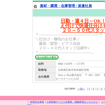
資材・購買・在庫管理 / 派遣社員
日勤・週４日～OK！
え付けで快適仕分け/
２０～５０代スタッ
＊――――――――――――――――＊
＼仕分け・梱包のお仕事／
服装・髪型・ピアス自由
２０～４０代スタッフ活躍中♪
＊――――――――――――――...
給料
時給 1100円 ～ 1375円
勤務地
広島県広島市安佐南区伴西
Man to Man株式会社 〒 460 - 00
会社概要
ターステージビル4F
63272件中
<<前へ
｜
3
｜
4
｜
5
｜
6
｜
採用担当者様
｜
人材関連サービス企業様、掲載希望はこちらから
｜
メ