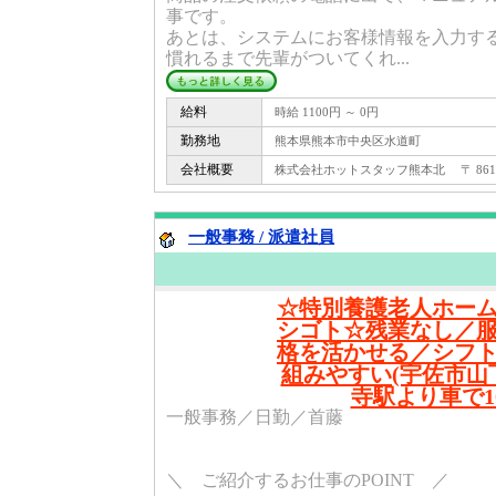
事です。
あとは、システムにお客様情報を入力す
慣れるまで先輩がついてくれ...
給料
時給 1100円 ～ 0円
勤務地
熊本県熊本市中央区水道町
会社概要
株式会社ホットスタッフ熊本北 〒 861 -
一般事務 / 派遣社員
☆特別養護老人ホー
シゴト☆残業なし／
格を活かせる／シフ
組みやすい(宇佐市山
寺駅より車で1
一般事務／日勤／首藤
＼ ご紹介するお仕事のPOINT ／