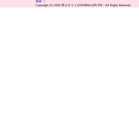
概要
｜
Copyright (C) 2026 求人サイトのWORKGATE INC. All Rights Reserved.