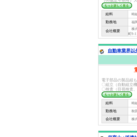
（60歳定年制有）大
給料
時給 
勤務地
福岡
株式
会社概要
町9-1
自動車業界以外
電子部品の製品組
〇組立（自動組立
〇検査（目視検査、寸
給料
時給 
勤務地
秋田
会社概要
株式会