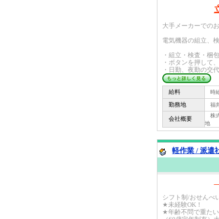
大手メーカーでの
電気機器の組立、
・組立・検査・梱
・ボタンを押して
・日勤、夜勤の交代制
給料
時給 
勤務地
福井
株式
会社概要
地
軽作業 / 派遣
シフト制/おせんべ
★未経験OK！
★年齢不問で重た