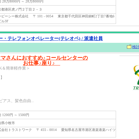
28万8000円 ～ 28万8000円
都港区虎ノ門２丁目２－３
ーシー株式会社 〒 101 - 0054 東京都千代田区神田錦町2丁目7番地6
ル3F
・テレフォンオペレーター(テレオペ) / 派遣社員
検
ママさんにおすすめ♪コールセンターの
お仕事♪座り♪
K＆簡単軽作業＞
ト】
アス、髪色自由...
1200円 ～ 1500円
県小牧市
会社トラストワーク 〒 455 - 0014 愛知県名古屋市港区港楽港楽ハイツ