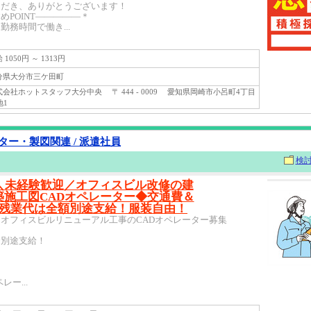
ただき、ありがとうございます！
めPOINT―――――＊
勤務時間で働き...
1050円 ～ 1313円
県大分市三ケ田町
会社ホットスタッフ大分中央 〒 444 - 0009 愛知県岡崎市小呂町4丁目
地1
ター・製図関連 / 派遣社員
検
＼未経験歓迎／オフィスビル改修の建
築施工図CADオペレーター◆交通費＆
残業代は全額別途支給！服装自由！
オフィスビルリニューアル工事のCADオペレーター募集
全別途支給！
レー...