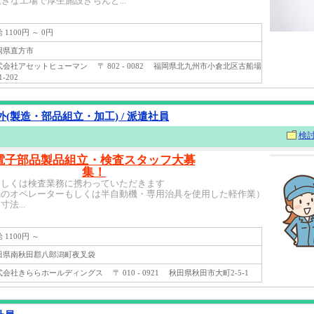
きな工場で厚生施設きちんと...
1100円 ～ 0円
県直方市
会社アセットヒューマン 〒 802 - 0082 福岡県北九州市小倉北区古船場
1-202
(製造・部品組立・加工) / 派遣社員
検
電子部品製品組立・検査スタッフ大募
集！
もしくは検査業務に携わっていただきます
機のオペレーターもしくは半自動機・専用治具を使用した軽作業）
法...
1100円 ～
県南秋田郡八郎潟町夜叉袋
社きららホールディングス 〒 010 - 0921 秋田県秋田市大町2-5-1