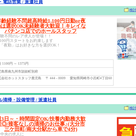
電話営業 / 派遣社員
検
年齢経験不問超高時給1,100円日勤or夜
勤は選択OK未経験者大歓迎！キレイな
パチンコ店でのホールスタッフ
経験不問のレア求人が登場！！
,100円スタートをお約束します
r「夜勤」はお好きな方を選択OK！
1100円 ～ 1375円
島県南九州市頴娃町別府
社ホットスタッフ鹿児島 〒 444 - 0009 愛知県岡崎市小呂町4丁目60
清掃・設備管理 / 派遣社員
検
週3日～・時間固定OK/扶養内勤務大歓
迎◎/接客なしの清掃のお仕事♪(大分市
三ケ田町/南大分駅から車で4分)
分中央の求人に