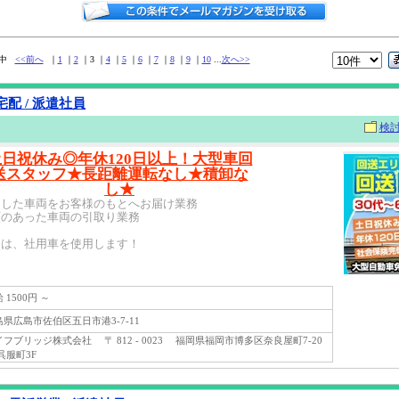
5件中
<<前へ
｜
1
｜
2
｜3 ｜
4
｜
5
｜
6
｜
7
｜
8
｜
9
｜
10
...
次へ>>
配 / 派遣社員
検
土日祝休み◎年休120日以上！大型車回
送スタッフ★長距離運転なし★積卸な
し★
了した車両をお客様のもとへお届け業務
頼のあった車両の引取り業務
には、社用車を使用します！
1500円 ～
県広島市佐伯区五日市港3-7-11
ブリッジ株式会社 〒 812 - 0023 福岡県福岡市博多区奈良屋町7-20
z呉服町3F