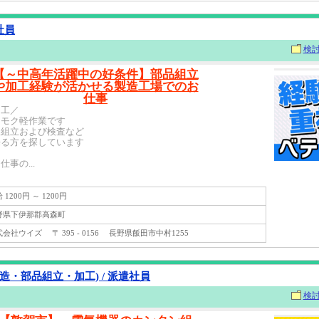
社員
検
【～中高年活躍中の好条件】部品組立
や加工経験が活かせる製造工場でのお
仕事
加工／
クモク軽作業です
た組立および検査など
来る方を探しています
事の...
1200円 ～ 1200円
県下伊那郡高森町
社ウイズ 〒 395 - 0156 長野県飯田市中村1255
造・部品組立・加工) / 派遣社員
検