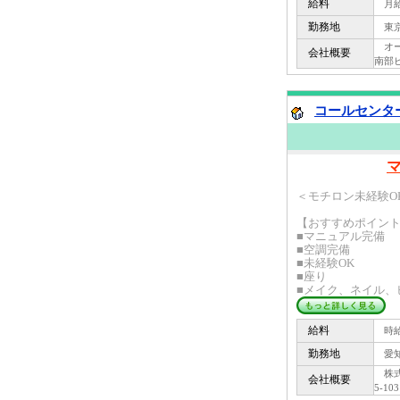
給料
月給 
勤務地
東京
オーピ
会社概要
南部ビ
コールセンター
＜モチロン未経験O
【おすすめポイン
■マニュアル完備
■空調完備
■未経験OK
■座り
■メイク、ネイル、ピ
給料
時給 
勤務地
愛知
株式
会社概要
5-103