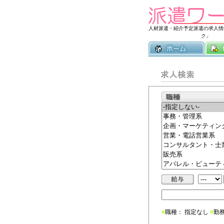
人材派遣・紹介予定派遣の求人情
ク」
■
職種： 指定なし
■
勤