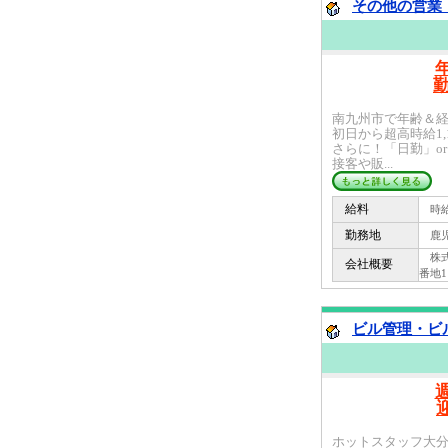
その他の営業・
南九州市で年齢＆
初日から超高時給1
さらに！「日勤」o
接客や販...
給料
時給 
勤務地
鹿児
株式会
会社概要
番地1
ビル管理・ビル
ホットスタッフ大