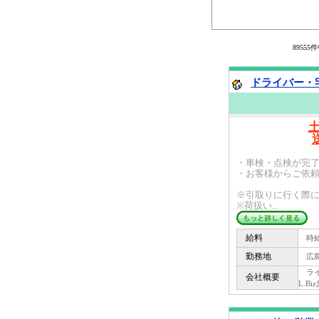
8955
ドライバー・宅
・車検・点検が完
・お客様からご依
※引取りに行く際
※荷扱い...
給料
時給 
勤務地
広島
ライフ
会社概要
L.Bi