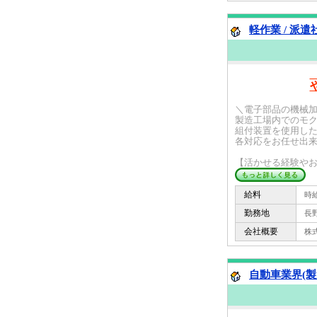
軽作業 / 派遣
＼電子部品の機械
製造工場内でのモ
組付装置を使用し
各対応をお任せ出
【活かせる経験やお仕
給料
時給 
勤務地
長野
会社概要
株式会
自動車業界(製