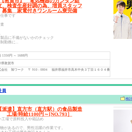
【敦賀市】 電気機器のカンタン組
立、検査生産好調の為、増員スタッフ
募集 家電付きワンルーム寮完備
お仕事です
検査
包
、製品に不備がないかのチェック
勤務に...
1350円 ～ 1688円
県敦賀市
会社 旭ワーク 〒 910 - 0804 福井県福井市高木中央３丁目１６０４番
社員
検
【派遣】直方市（直方駅）の食品製造
工場/時給1100円～[NO.793］
い工場で原料投入や箱詰め
い物があるので、男性活躍の作業です。