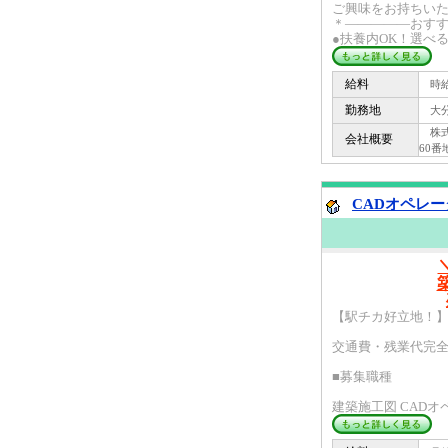
ご興味をお持ちい
＊―――――おすす
●扶養内OK！選べる
給料
時給 
勤務地
大分
株式
会社概要
60番
CADオペレー
【駅チカ好立地！】
交通費・残業代完
■募集職種
建築施工図 CADオペ