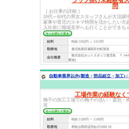
ラップ掛け未経験者
問
［ お仕事の詳細 ］
20代～60代の男女スタッフさんが大活躍
家事や育児のスキマ時間を活かしたい方必
入社前に職場見学へも行くことができちゃい
給料
時給 1050円 ～ 1313円
勤務地
鹿児島県肝属郡肝付町新富
株式会社ホットスタッフ鹿児島 〒 444 -
会社概要
番地1
自動車業界以外(製造・部品組立・加工) /
工場作業の経験なく
梅干の加工工場での梅干の洗い・選別・
等
給料
時給 1100円 ～ 1100円
勤務地
和歌山県田辺市鮎川1608-18