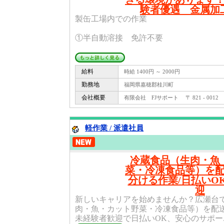
験者優遇 金属
製缶工場内での作業
①半自動溶接 免許不要
給料
時給 1400円 ～ 2000円
勤務地
福岡県嘉穂郡桂川町
会社概要
有限会社 FJサポート 〒 821 - 0012
軽作業 / 派遣社員
冷蔵食品（生肉・魚
菜・冷凍食品等）を
分ける作業/日払いO
迎
新しいキャリアを始めませんか？広瀬台
肉・魚・カット野菜・冷凍食品等）を配
未経験者歓迎で日払いOK、安心のサポー..