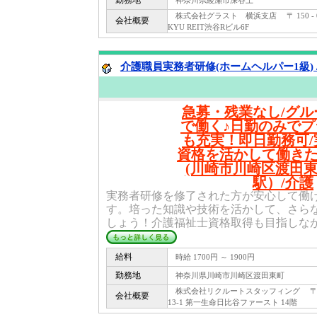
勤務地
神奈川県綾瀬市深谷上
株式会社グラスト 横浜支店 〒 150 - 0
会社概要
KYU REIT渋谷Rビル6F
介護職員実務者研修(ホームヘルパー1級) 
急募・残業なし/グル
で働く♪日勤のみで
も充実！即日勤務可/
資格を活かして働き
(川崎市川崎区渡田東
駅）/介護
実務者研修を修了された方が安心して働
す。培った知識や技術を活かして、さら
しょう！介護福祉士資格取得も目指しなが.
給料
時給 1700円 ～ 1900円
勤務地
神奈川県川崎市川崎区渡田東町
株式会社リクルートスタッフィング 〒 100
会社概要
13-1 第一生命日比谷ファースト 14階