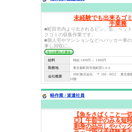
未経験でも出来るゴ
手業務
■町田市内より出されるビン、缶、ペッ
クゴミの収集作業です。
■個人宅やマンションなどへパッカー車
車し回収に...
給料
時給 1400円 ～ 1400円
勤務地
東京都町田市南町田1-4-4
SMC株式会社 〒 160 - 0022 東京都
会社概要
10階
軽作業 / 派遣社員
【魚をさばくこと一
◎】午前中のみ＆短
刺身の品出しやパッ