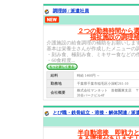
調理師 / 派遣社員
２つの勤務時間から
福祉施設の調理
介護施設の給食調理の補助をお願いしま
基本は栄養士さんが作成したメニューの
・刻み食、極刻み食、ミキサー食などの
・60食程度...
給料
時給 1460円 ～
勤務地
千葉県千葉市稲毛区小深町261-10
株式会社マンネット 首都圏東支店 〒 150
会社概要
渋谷パークビル4F
とび職・鉄骨組立・溶接・解体関連 / 派
半自動溶接 即戦力
きる環境があります