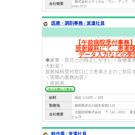
株式会社メディカル・ワン・アップ 〒 40
会社概要
3545-3757
医療・調剤事務 / 派遣社員
【午前病院受付事務
放射線科にて、患者
データ入力などの受
◆家事・育児との両立しやすい！医療業
大歓迎！
放射線科受付窓口にて患者さまのご対応
＼実際の業務内容／
・依頼表...
給料
時給 1150円 ～ 0円
勤務地
静岡県伊豆の国市長岡1129
太陽技研株式会社 〒 141 - 0031 東
会社概要
ビル7F
軽作業 / 派遣社員