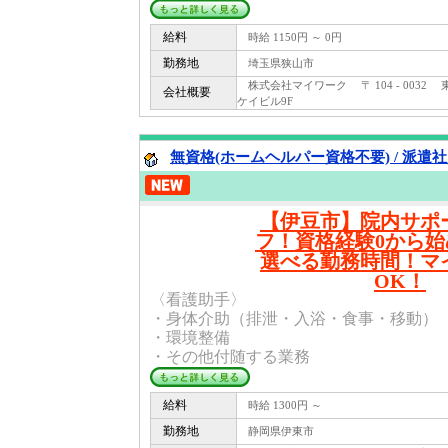
給料
時給 1150円 ～ 0円
勤務地
埼玉県狭山市
株式会社マイワーク 〒 104 - 0032
会社概要
ケイビル9F
無資格(ホームヘルパー資格不要) / 派遣
【伊豆市】院内サポ
フ！資格経験0から
選べる勤務時間！マ
OK！
〈看護助手〉
・身体介助（排泄・入浴・食事・移動）
・環境整備
・その他付随する業務
給料
時給 1300円 ～
勤務地
静岡県伊東市