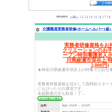
89554件中
<<前へ
｜
2
｜
3
｜
4
｜
5
｜
6
｜7 ｜
8
介護職員実務者研修(ホームヘルパー1級) 
実務者研修資格をお持
クリエーションのお
ープン特別養護老人
川県綾瀬市深谷上/時給
2,000円)
★神奈川県綾瀬市深谷上の特養でのお仕
実務者研修資格を活かして高時給スター
にもぴったりの環境です。
未経験者の方も歓迎！丁...
給料
時給 1850円 ～ 2050円