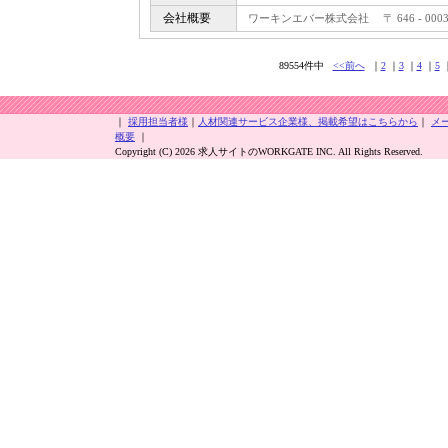
会社概要
ワーキンエバー株式会社 〒 646 - 000
89554件中
<<前へ
｜
2
｜
3
｜
4
｜
5
｜
採用担当者様
｜
人材関連サービス企業様、掲載希望はこちらから
｜
メ
概要
｜
Copyright (C) 2026 求人サイトのWORKGATE INC. All Rights Reserved.