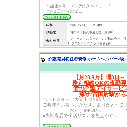
*融通が利くので働きやすい！*
*週2日からの柔...
給料
時給 1500円 ～ 2100円
勤務地
神奈川県横浜市港北区大豆戸町
ファーストスタッフィング株式会社 〒 160
会社概要
30 フロンティアグラン西新宿401
介護職員初任者研修(ホームヘルパー2級) 
【月23.9万】週3日
務も相談OKの夜勤
備の介護デイサービス
津守/古国府駅から
ホットスタッフ大分中央の求人に
ご興味をお持ちいただき、ありがとうご
＊―――――おすすめPOINT―――――
●夜勤専属で生活リズムを整えやすい
...