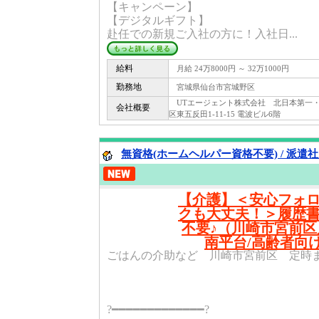
【キャンペーン】
【デジタルギフト】
赴任での新規ご入社の方に！入社日...
給料
月給 24万8000円 ～ 32万1000円
勤務地
宮城県仙台市宮城野区
UTエージェント株式会社 北日本第一・第二C
会社概要
区東五反田1-11-15 電波ビル6階
無資格(ホームヘルパー資格不要) / 派遣
【介護】＜安心フォ
クも大丈夫！＞履歴
不要♪（川崎市宮前
南平台/高齢者向
ごはんの介助など 川崎市宮前区 定時ま
?━━━━━━━━━━━━━?