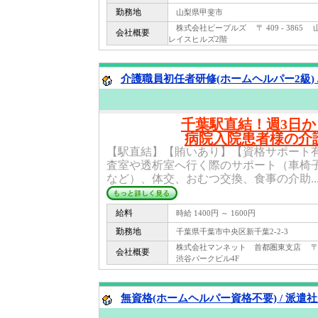
勤務地
山梨県甲斐市
株式会社ピープルズ 〒 409 - 3865
会社概要
レイスヒルズ2階
介護職員初任者研修(ホームヘルパー2級) 
千葉駅直結！週3日
病院入院患者様の介
【駅直結】【賄いあり】【資格サポート
査室や透析室へ行く際のサポート（車椅
など）、体交、おむつ交換、食事の介助..
給料
時給 1400円 ～ 1600円
勤務地
千葉県千葉市中央区新千葉2-2-3
株式会社マンネット 首都圏東支店 〒 150
会社概要
渋谷パークビル4F
無資格(ホームヘルパー資格不要) / 派遣