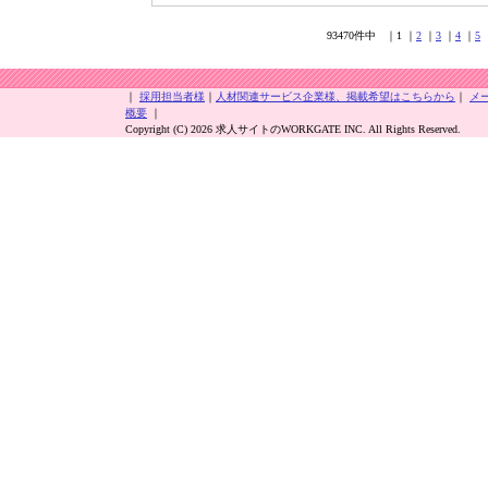
93470件中 ｜1 ｜
2
｜
3
｜
4
｜
5
｜
採用担当者様
｜
人材関連サービス企業様、掲載希望はこちらから
｜
メ
概要
｜
Copyright (C) 2026 求人サイトのWORKGATE INC. All Rights Reserved.