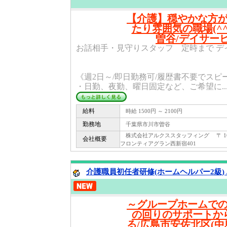
【介護】穏やかな方
たり雰囲気の職場(^
曽谷/デイサー
お話相手・見守りスタッフ 定時まで デイ
《週2日～/即日勤務可/履歴書不要でス
・日勤、夜勤、曜日固定など、ご希望に..
給料
時給 1500円 ～ 2100円
勤務地
千葉県市川市曽谷
株式会社アルクススタッフィング 〒 160 -
会社概要
フロンティアグラン西新宿401
介護職員初任者研修(ホームヘルパー2級) 
～グループホームで
の回りのサポートか
る/広島市安佐北区(中