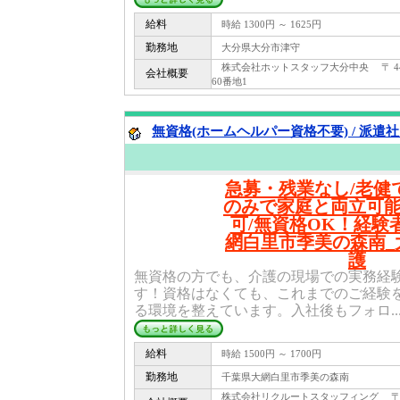
給料
時給 1300円 ～ 1625円
勤務地
大分県大分市津守
株式会社ホットスタッフ大分中央 〒 444
会社概要
60番地1
無資格(ホームヘルパー資格不要) / 派遣
急募・残業なし/老健
のみで家庭と両立可
可/無資格OK！経験
網白里市季美の森南_
護
無資格の方でも、介護の現場での実務経
す！資格はなくても、これまでのご経験
る環境を整えています。入社後もフォロ..
給料
時給 1500円 ～ 1700円
勤務地
千葉県大網白里市季美の森南
株式会社リクルートスタッフィング 〒 100