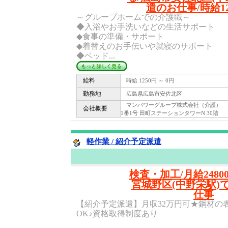
遣のお仕事/時給1
～グループホームでの介護職～
◆入浴やお手洗いなどの生活サポート
◆食事の準備・サポート
◆着替えのお手伝いや就寝のサポート
◆ベッド...
給料
時給 1250円 ～ 0円
勤務地
広島県広島市安佐北区
マンパワーグループ株式会社（介護） 〒 1
会社概要
1番1号 田町ステーションタワーN 30階
軽作業 / 紹介予定派遣
検査・加工/月給2480
宮城野区(中野栄駅)
仕事
【紹介予定派遣】月収32万円可★鋼材の
OK♪資格取得制度あり