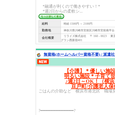
*融通が利くので働きやすい！*
*週2日からの柔軟シ...
給料
時給 1500円 ～ 2100円
勤務地
神奈川県川崎市宮前区川崎市宮前南平台
リライズ株式会社 〒 160 - 0023 東
会社概要
グラン西新宿401
無資格(ホームヘルパー資格不要) / 派遣
【介護】＊優しい施
明るい施設＊子育て
♪週2日～OK！（横
豆戸町/介護老人保
ごはんの介助など 横浜市港北区 職場見学
?━━━━━━━━━━━━━?