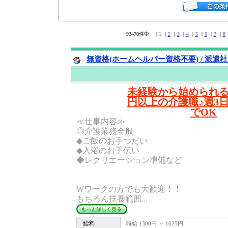
93470件中 ｜1 ｜
2
｜
3
｜
4
｜
5
｜
6
｜
7
｜
8
無資格(ホームヘルパー資格不要) / 派遣
未経験から始められる！
円以上の介護職♪週3
でOK
≪仕事内容≫
◎介護業務全般
◆ご飯のお手つだい
◆入浴のお手伝い
◆レクリエーション準備など
Wワークの方でも大歓迎！！
もちろん扶養範囲...
給料
時給 1300円 ～ 1625円