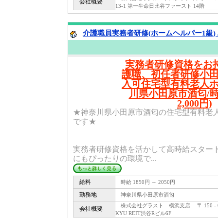
会社概要
13-1 第一生命日比谷ファースト 14階
介護職員実務者研修(ホームヘルパー1級) 
実務者研修資格をお持
護職、初任者研修小
入可住宅型有料老人
川県小田原市酒匂/時給
2,000円)
★神奈川県小田原市酒匂の住宅型有料老人ホ
です★
実務者研修資格を活かして高時給スター
にもぴったりの環境で...
給料
時給 1850円 ～ 2050円
勤務地
神奈川県小田原市酒匂
株式会社グラスト 横浜支店 〒 150 - 0
会社概要
KYU REIT渋谷Rビル6F