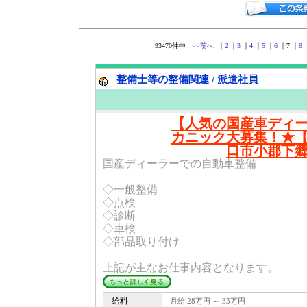
93470件中
<<前へ
｜
2
｜
3
｜
4
｜
5
｜
6
｜7 ｜
8
整備士等の整備関連 / 派遣社員
【人気の国産車ディ
カニック大募集！★
口市小郡下
国産ディーラーでの自動車整備
◇一般整備
◇点検
◇診断
◇車検
◇部品取り付け
上記が主なお仕事内容となります。
給料
月給 28万円 ～ 33万円