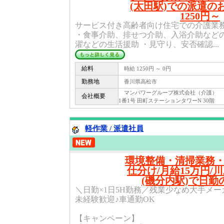
(太田駅)での派遣の
1250円～
サービス付き高齢者向け住宅での介護業
・食事介助、排せつ介助、入浴介助などの
濯などの生活援助 ・見守り、安否確認...
給料
時給 1250円 ～ 0円
勤務地
香川県高松市
マンパワーグループ株式会社（介護） 〒 1
会社概要
1番1号 田町ステーションタワーN 30階
軽作業 / 派遣社員
環境整備・清掃業務
仕分け/月給15万円/
(磯分内駅)で日勤
＼日勤×1日5H勤務／残業少なめ大手メ
未経験歓迎♪車通勤OK
【キャンペーン】