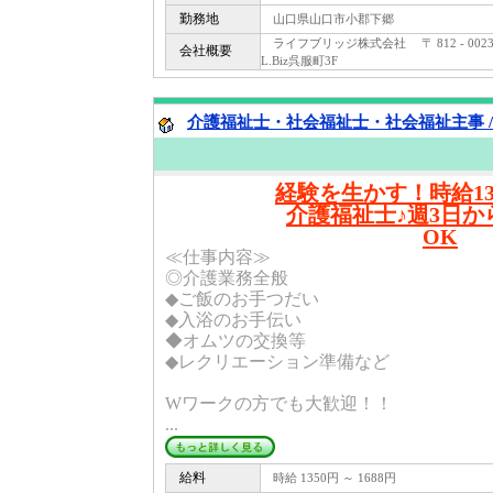
勤務地
山口県山口市小郡下郷
ライフブリッジ株式会社 〒 812 - 00
会社概要
L.Biz呉服町3F
介護福祉士・社会福祉士・社会福祉主事 /
経験を生かす！時給13
介護福祉士♪週3日か
OK
≪仕事内容≫
◎介護業務全般
◆ご飯のお手つだい
◆入浴のお手伝い
◆オムツの交換等
◆レクリエーション準備など
Wワークの方でも大歓迎！！
...
給料
時給 1350円 ～ 1688円