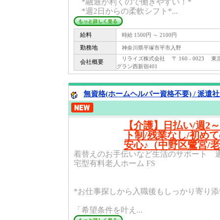
*融通が利くので働きやすい！*
*週2日からの柔軟シフト*...
給料
時給 1500円 ～ 2100円
勤務地
神奈川県平塚市平市入野
リライズ株式会社 〒 160 - 0023 東
会社概要
グラン西新宿401
無資格(ホームヘルパー資格不要) / 派遣
【介護】日払い/週2
ト制/残業なし/初め
安心♪（中野区鷺宮/
着替えのお手伝いなど生活のサポート 週
宅型有料老人ホーム FS
*お仕事探しから入職後もしっかり寄り添
「希望条件を叶え...