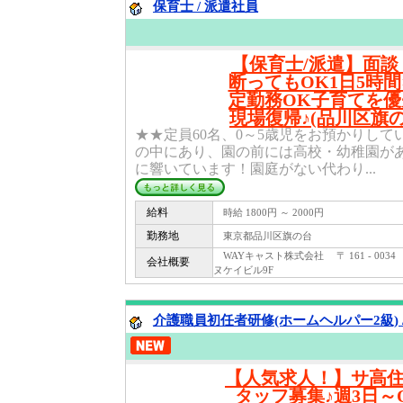
保育士 / 派遣社員
【保育士/派遣】面談
断ってもOK1日5時間
定勤務OK子育てを
現場復帰♪(品川区旗の
★★定員60名、0～5歳児をお預かりし
の中にあり、園の前には高校・幼稚園が
に響いています！園庭がない代わり...
給料
時給 1800円 ～ 2000円
勤務地
東京都品川区旗の台
WAYキャスト株式会社 〒 161 - 0034
会社概要
ヌケイビル9F
介護職員初任者研修(ホームヘルパー2級) 
【人気求人！】サ高
タッフ募集♪週3日～