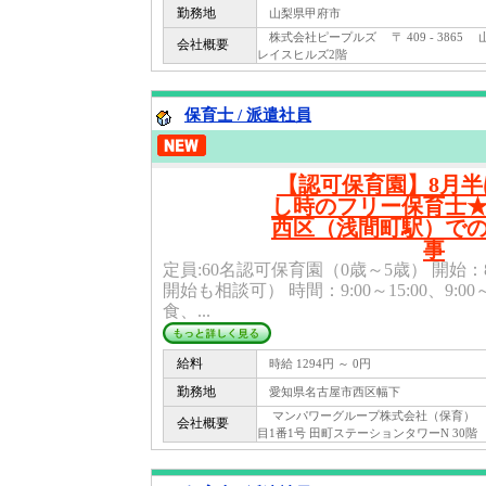
勤務地
山梨県甲府市
株式会社ピープルズ 〒 409 - 3865
会社概要
レイスヒルズ2階
保育士 / 派遣社員
【認可保育園】8月
し時のフリー保育士
西区（浅間町駅）で
事
定員:60名認可保育園（0歳～5歳） 開始：
開始も相談可） 時間：9:00～15:00、9:0
食、...
給料
時給 1294円 ～ 0円
勤務地
愛知県名古屋市西区幅下
マンパワーグループ株式会社（保育） 〒 1
会社概要
目1番1号 田町ステーションタワーN 30階