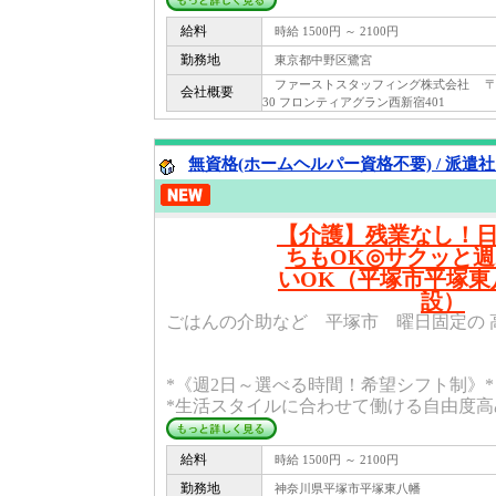
給料
時給 1500円 ～ 2100円
勤務地
東京都中野区鷺宮
ファーストスタッフィング株式会社 〒 160
会社概要
30 フロンティアグラン西新宿401
無資格(ホームヘルパー資格不要) / 派遣
【介護】残業なし！
ちもOK◎サクッと週
いOK（平塚市平塚東
設）
ごはんの介助など 平塚市 曜日固定の 
*《週2日～選べる時間！希望シフト制》*
*生活スタイルに合わせて働ける自由度高め
給料
時給 1500円 ～ 2100円
勤務地
神奈川県平塚市平塚東八幡