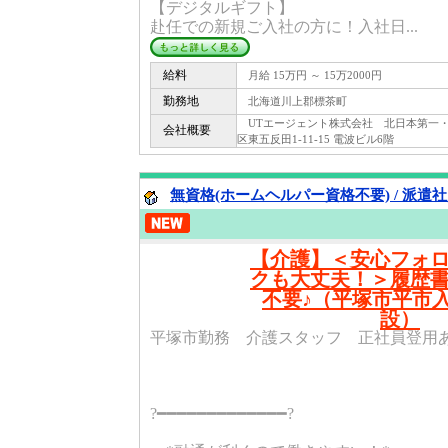
【デジタルギフト】
赴任での新規ご入社の方に！入社日...
給料
月給 15万円 ～ 15万2000円
勤務地
北海道川上郡標茶町
UTエージェント株式会社 北日本第一・第二C
会社概要
区東五反田1-11-15 電波ビル6階
無資格(ホームヘルパー資格不要) / 派遣
【介護】＜安心フォ
クも大丈夫！＞履歴
不要♪（平塚市平市入
設）
平塚市勤務 介護スタッフ 正社員登用あり
?━━━━━━━━━━━━━?