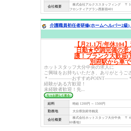
株式会社アルクススタッフィング 〒 160 -
会社概要
フロンティアグラン西新宿401
介護職員初任者研修(ホームヘルパー2級) 
【月21.1万/年休104
日勤★空調完備の老
護！ブランク大歓迎(
別府駅から車で1
ホットスタッフ大分中央の求人に
ご興味をお持ちいただき、ありがとうご
＊―――――おすすめPOINT―――――
経験がある方歓迎！
未経験者歓迎！先...
給料
時給 1200円 ～ 1500円
勤務地
大分県別府市鶴見
株式会社ホットスタッフ大分中央 〒 444
会社概要
60番地1