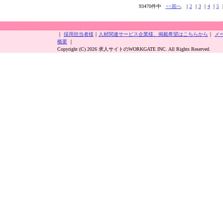
93470件中
<<前へ
｜
2
｜
3
｜
4
｜
5
｜
採用担当者様
｜
人材関連サービス企業様、掲載希望はこちらから
｜
メ
概要
｜
Copyright (C) 2026 求人サイトのWORKGATE INC. All Rights Reserved.