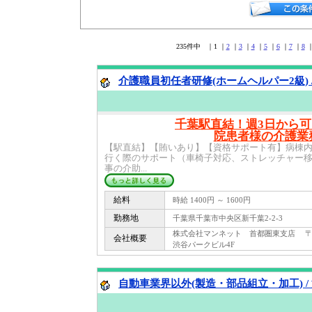
235件中 ｜1 ｜
2
｜
3
｜
4
｜
5
｜
6
｜
7
｜
8
介護職員初任者研修(ホームヘルパー2級) 
千葉駅直結！週3日から
院患者様の介護業
【駅直結】【賄いあり】【資格サポート有】病棟
行く際のサポート（車椅子対応、ストレッチャー
事の介助...
給料
時給 1400円 ～ 1600円
勤務地
千葉県千葉市中央区新千葉2-2-3
株式会社マンネット 首都圏東支店 〒 150
会社概要
渋谷パークビル4F
自動車業界以外(製造・部品組立・加工) /