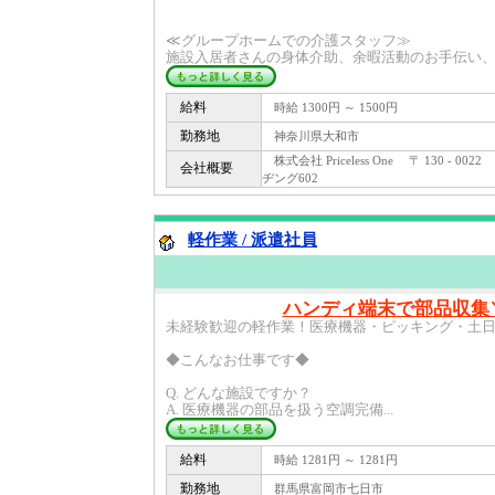
≪グループホームでの介護スタッフ≫
施設入居者さんの身体介助、余暇活動のお手伝い、 
給料
時給 1300円 ～ 1500円
勤務地
神奈川県大和市
株式会社 Priceless One 〒 130 - 
会社概要
ヂング602
軽作業 / 派遣社員
ハンディ端末で部品収集
未経験歓迎の軽作業！医療機器・ピッキング・土
◆こんなお仕事です◆
Q. どんな施設ですか？
A. 医療機器の部品を扱う空調完備...
給料
時給 1281円 ～ 1281円
勤務地
群馬県富岡市七日市