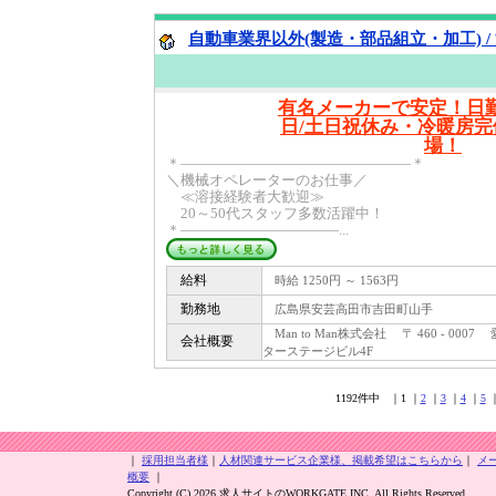
自動車業界以外(製造・部品組立・加工) /
有名メーカーで安定！日
日/土日祝休み・冷暖房
場！
＊――――――――――――――――＊
＼機械オペレーターのお仕事／
≪溶接経験者大歓迎≫
20～50代スタッフ多数活躍中！
＊―――――――――――...
給料
時給 1250円 ～ 1563円
勤務地
広島県安芸高田市吉田町山手
Man to Man株式会社 〒 460 - 00
会社概要
ターステージビル4F
1192件中 ｜1 ｜
2
｜
3
｜
4
｜
5
｜
採用担当者様
｜
人材関連サービス企業様、掲載希望はこちらから
｜
メ
概要
｜
Copyright (C) 2026 求人サイトのWORKGATE INC. All Rights Reserved.