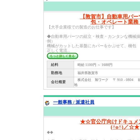
【敦賀市】自動車用パー
包・オペレート業務
【大手企業様での製造のお仕事です】
◆自動車用パーツの組立・検査・カンタンな機械
例）
機械がカットした基盤にカバーをかぶせて、梱包
正しく電流...
給料
時給 1100円 ～ 1688円
勤務地
福井県敦賀市
株式会社 旭ワーク 〒 910 - 080
会社概要
地
一般事務 / 派遣社員
★☆官公庁向けドキュメ
(^o^)／☆★
◆◆