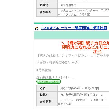
勤務地
東京都府中市
株式会社ストリートベンチャー 〒 170 
会社概要
－１１フサカビル５階Ｂ室
CADオペレーター・製図関連 / 派遣社員
＼【霞が関】駅チカ好立
即戦力になれるビルリニ
オペ
【駅チカ好立地！】オフィスビルリニューアル工事
交通費・残業代完全別途支給！
■募集職種
建築施工図 CADオペレー...
給料
月給 28万8000円 ～ 28万8000円
勤務地
東京都千代田区霞が関１丁目３－２
オーピーシー株式会社 〒 101 - 005
会社概要
南部ビル3F