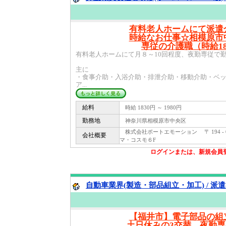
有料老人ホームにて派遣
時給なお仕事☆相模原市
専従の介護職（時給18
有料老人ホームにて月８～10回程度、夜勤専従で
主に
・食事介助・入浴介助・排泄介助・移動介助・ベッ
ア...
給料
時給 1830円 ～ 1980円
勤務地
神奈川県相模原市中央区
株式会社ポートエモーション 〒 194 - 0
会社概要
マ・コスモ６F
ログインまたは、新規会員
自動車業界(製造・部品組立・加工) / 派
【福井市】電子部品の
土日休みの3交替、夜勤