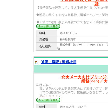
能
【電子部品を製造している大手優良企業でのお仕
◆部品の組立てや検査業務他、機械オペレート業
◆工場でのお仕事が未経験の方でもすぐに業務に慣れ
給料
時給 1250円 ～
勤務地
福井県敦賀市
株式会社 旭ワーク 〒 910 - 080
会社概要
地
通訳・翻訳 / 派遣社員
☆★メーカ向けブリッジ
業務(^o^)／
業務内容：
電力通信システム開発部隊内にて海外のアプリ開
日本の開発部隊との間で、技術翻訳を含むブリッ
英語ドキュメン...
給料
月給 35万円 ～ 39万円