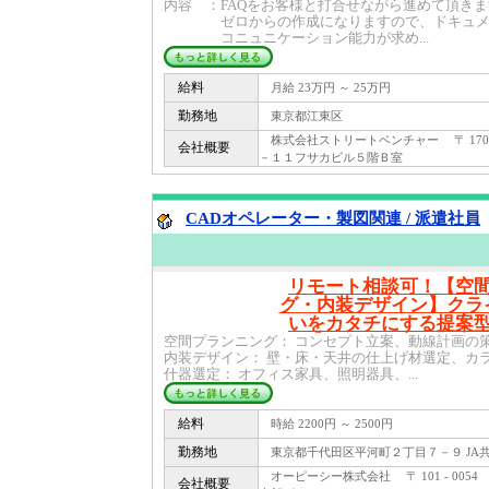
内容 ：FAQをお客様と打合せながら進めて頂き
ゼロからの作成になりますので、ドキュメ
コニュニケーション能力が求め...
給料
月給 23万円 ～ 25万円
勤務地
東京都江東区
株式会社ストリートベンチャー 〒 170 
会社概要
－１１フサカビル５階Ｂ室
CADオペレーター・製図関連 / 派遣社員
リモート相談可！【空
グ・内装デザイン】クラ
いをカタチにする提案
空間プランニング： コンセプト立案、動線計画の
内装デザイン： 壁・床・天井の仕上げ材選定、カ
什器選定： オフィス家具、照明器具、...
給料
時給 2200円 ～ 2500円
勤務地
東京都千代田区平河町２丁目７－９ JA共
オーピーシー株式会社 〒 101 - 005
会社概要