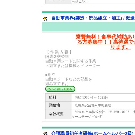
南部ビル3F
自動車業界(製造・部品組立・加工) / 派
寮費無料！食事代補助あ
る方募集中！！高待遇で
ります。
【 作 業 内 容 】
隔週２交替制
自動車用シートに関する作業
・組立または機械オペレーター
■組立
自動車シートなどの部品を
組み立てるお...
給料
時給 1300円 ～ 1625円
勤務地
広島県安芸郡府中町新地
Man to Man株式会社 〒 460 - 00
会社概要
ターステージビル4F
介護職員初任者研修(ホームヘルパー2級) 