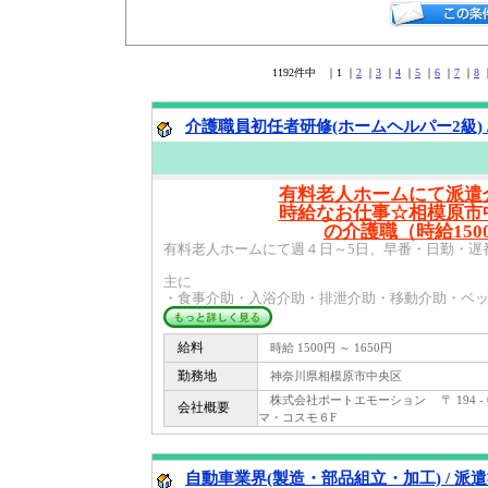
1192件中 ｜1 ｜
2
｜
3
｜
4
｜
5
｜
6
｜
7
｜
8
介護職員初任者研修(ホームヘルパー2級) 
有料老人ホームにて派遣
時給なお仕事☆相模原市
の介護職（時給150
有料老人ホームにて週４日～5日、早番・日勤・遅
主に
・食事介助・入浴介助・排泄介助・移動介助・ベッド
給料
時給 1500円 ～ 1650円
勤務地
神奈川県相模原市中央区
株式会社ポートエモーション 〒 194 - 0
会社概要
マ・コスモ６F
自動車業界(製造・部品組立・加工) / 派