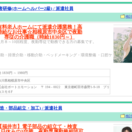
研修(ホームヘルパー2級) / 派遣社員
検
有料老人ホームにて派遣介護業務！高
時給なお仕事☆相模原市中央区で夜勤
専従の介護職（時給1830円～）
月８～10回程度、夜勤専従で勤務できる方の募集です。
助・排泄介助・移動介助・ベッドメーキング・環境整備 ・口腔ケ
1830円 ～ 1980円
川県相模原市中央区
社ポートエモーション 〒 194 - 0022 東京都町田市森野1-9-18 プリ
コスモ６F
造・部品組立・加工) / 派遣社員
検
【福井市】電子部品の組立て・検査
土日休みの3交替、夜勤専属勤務相談可