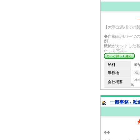
【大手企業様での
◆自動車用パーツ
例）
機械がカットした
正しく電流...
給料
時給 
勤務地
福井
株式
会社概要
地
一般事務 / 派
◆◆