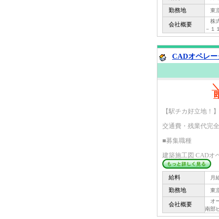
勤務地
東京
株式
会社概要
－１
CADオペレー
【駅チカ好立地！】
交通費・残業代完
■募集職種
建築施工図 CADオペ
給料
月給 
勤務地
東京
オーピ
会社概要
南部ビ