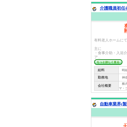
介護職員初任者
有料老人ホームにて
主に
・食事介助・入浴介
ア...
給料
時給 
勤務地
神奈
株式会
会社概要
マ・
自動車業界(製