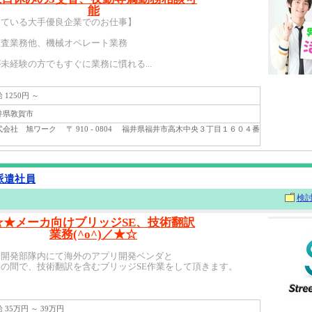
能
している大手優良企業でのお仕事】
検査業務他、機械オペレート業務
未経験の方でもすぐに業務に慣れる...
1250円 ～
県敦賀市
会社 旭ワーク 〒 910 - 0804 福井県福井市高木中央３丁目１６０４番
 派遣社員
検
☆★メーカ向けブリッジSE、技術翻訳
業務(^o^)／★☆
開発部隊内にて海外のアプリ開発ベンダと
の間で、技術翻訳を含むブリッジSE作業をして頂きます。
35万円 ～ 39万円