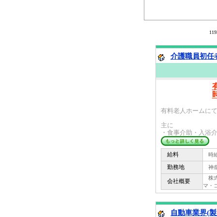
11
介護職員初任者
有料老人ホームにて
主に
・食事介助・入浴介
給料
時給 
勤務地
神奈
株式会
会社概要
マ・
自動車業界(製