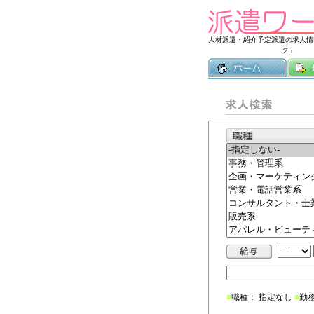
人材派遣・紹介予定派遣の求人情
ク」
■
職種： 指定なし
■
勤