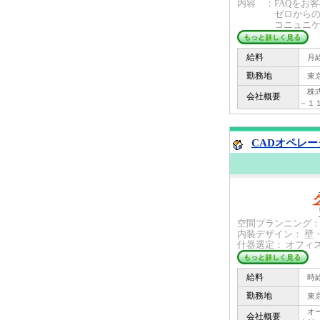
内容 ：FAQをお
ゼロからの作成
コニュニケーショ
給料
月給 
勤務地
東京
株式
会社概要
－１
CADオペレー
空間プランニング：
内装デザイン： 壁
什器選定： オフィス
給料
時給 
勤務地
東京
オーピ
会社概要