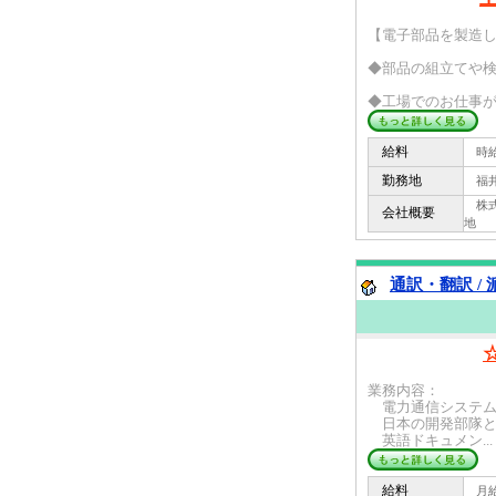
【電子部品を製造
◆部品の組立てや
◆工場でのお仕事が
給料
時給 
勤務地
福井
株式
会社概要
地
通訳・翻訳 /
業務内容：
電力通信システム
日本の開発部隊と
英語ドキュメン...
給料
月給 