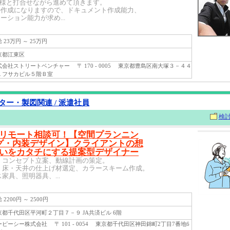
客様と打合せながら進めて頂きます。
になりますので、ドキュメント作成能力、
ン能力が求め...
23万円 ～ 25万円
都江東区
会社ストリートベンチャー 〒 170 - 0005 東京都豊島区南大塚３－４４
１フサカビル５階Ｂ室
ター・製図関連 / 派遣社員
検
リモート相談可！【空間プランニン
グ・内装デザイン】クライアントの想
いをカタチにする提案型デザイナー
 コンセプト立案、動線計画の策定。
・床・天井の仕上げ材選定、カラースキーム作成。
家具、照明器具、...
2200円 ～ 2500円
都千代田区平河町２丁目７－９ JA共済ビル 6階
ーシー株式会社 〒 101 - 0054 東京都千代田区神田錦町2丁目7番地6