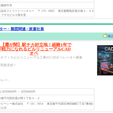
都府中市
会社ストリートベンチャー 〒 170 - 0005 東京都豊島区南大塚３－４４
１フサカビル５階Ｂ室
ター・製図関連 / 派遣社員
検
＼【霞が関】駅チカ好立地！経験1年で
即戦力になれるビルリニューアルCAD
オペ
オフィスビルリニューアル工事のCADオペレーター募集
全別途支給！
レー...
28万8000円 ～ 28万8000円
都千代田区霞が関１丁目３－２
ーシー株式会社 〒 101 - 0054 東京都千代田区神田錦町2丁目7番地6
ル3F