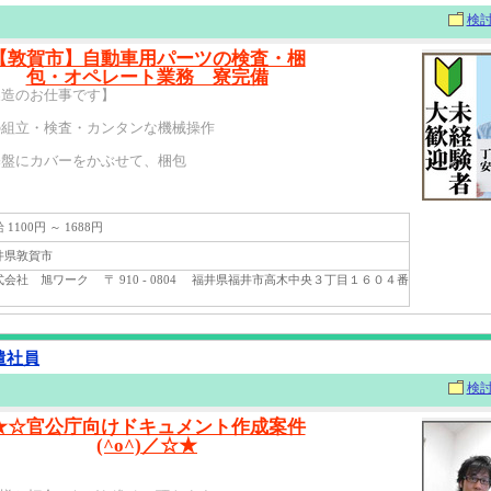
検
【敦賀市】自動車用パーツの検査・梱
包・オペレート業務 寮完備
製造のお仕事です】
の組立・検査・カンタンな機械操作
基盤にカバーをかぶせて、梱包
1100円 ～ 1688円
県敦賀市
会社 旭ワーク 〒 910 - 0804 福井県福井市高木中央３丁目１６０４番
遣社員
検
★☆官公庁向けドキュメント作成案件
(^o^)／☆★