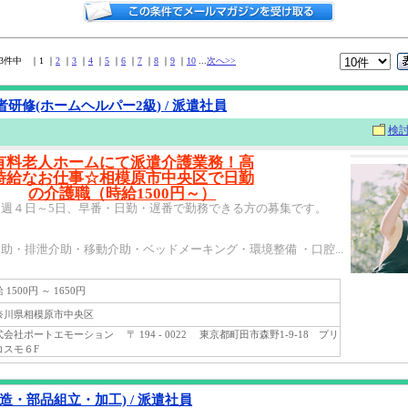
93件中 ｜1 ｜
2
｜
3
｜
4
｜
5
｜
6
｜
7
｜
8
｜
9
｜
10
...
次へ>>
研修(ホームヘルパー2級) / 派遣社員
検
有料老人ホームにて派遣介護業務！高
時給なお仕事☆相模原市中央区で日勤
の介護職（時給1500円～）
週４日～5日、早番・日勤・遅番で勤務できる方の募集です。
助・排泄介助・移動介助・ベッドメーキング・環境整備 ・口腔...
1500円 ～ 1650円
川県相模原市中央区
社ポートエモーション 〒 194 - 0022 東京都町田市森野1-9-18 プリ
コスモ６F
造・部品組立・加工) / 派遣社員