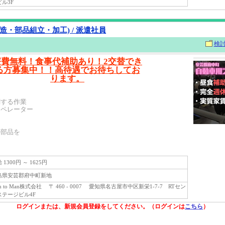
ル3F
造・部品組立・加工) / 派遣社員
検
寮費無料！食事代補助あり！2交替でき
る方募集中！！高待遇でお待ちしてお
ります。
関する作業
オペレーター
の部品を
1300円 ～ 1625円
県安芸郡府中町新地
 to Man株式会社 〒 460 - 0007 愛知県名古屋市中区新栄1-7-7 RTセン
ステージビル4F
ログインまたは、新規会員登録をしてください。（ログインは
こちら
）