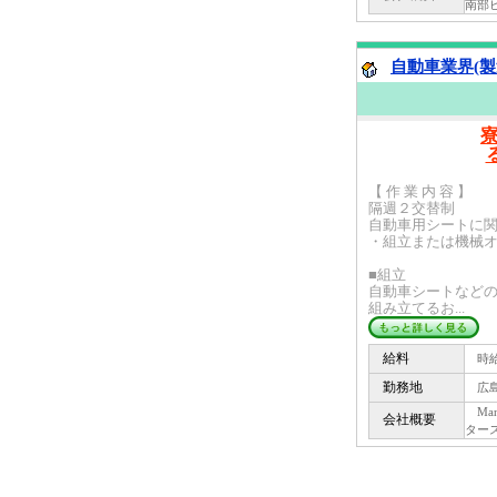
南部ビ
自動車業界(製
【 作 業 内 容 】
隔週２交替制
自動車用シートに
・組立または機械
■組立
自動車シートなど
組み立てるお...
給料
時給 
勤務地
広島
Man
会社概要
ター