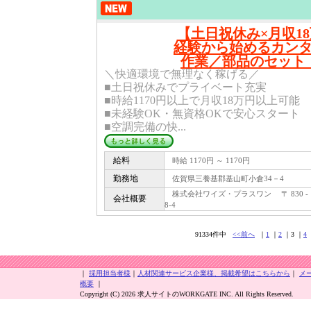
【土日祝休み×月収1
経験から始めるカン
作業／部品のセット
＼快適環境で無理なく稼げる／
■土日祝休みでプライベート充実
■時給1170円以上で月収18万円以上可能
■未経験OK・無資格OKで安心スタート
■空調完備の快...
給料
時給 1170円 ～ 1170円
勤務地
佐賀県三養基郡基山町小倉34－4
株式会社ワイズ・プラスワン 〒 830 - 
会社概要
8-4
91334件中
<<前へ
｜
1
｜
2
｜3 ｜
4
｜
採用担当者様
｜
人材関連サービス企業様、掲載希望はこちらから
｜
メ
概要
｜
Copyright (C) 2026 求人サイトのWORKGATE INC. All Rights Reserved.