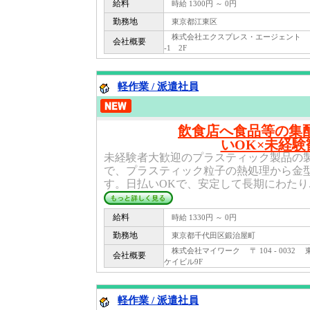
給料
時給 1300円 ～ 0円
勤務地
東京都江東区
株式会社エクスプレス・エージェント 〒 13
会社概要
-1 2F
軽作業 / 派遣社員
飲食店へ食品等の集配
いOK×未経験
未経験者大歓迎のプラスティック製品の
で、プラスティック粒子の熱処理から金
す。日払いOKで、安定して長期にわたり..
給料
時給 1330円 ～ 0円
勤務地
東京都千代田区鍛治屋町
株式会社マイワーク 〒 104 - 0032
会社概要
ケイビル9F
軽作業 / 派遣社員