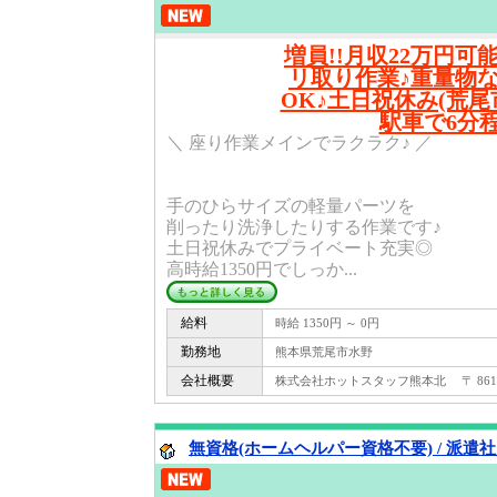
増員!!月収22万円可能
リ取り作業♪重量物な
OK♪土日祝休み(荒尾
駅車で6分程
＼ 座り作業メインでラクラク♪ ／
手のひらサイズの軽量パーツを
削ったり洗浄したりする作業です♪
土日祝休みでプライベート充実◎
高時給1350円でしっか...
給料
時給 1350円 ～ 0円
勤務地
熊本県荒尾市水野
会社概要
株式会社ホットスタッフ熊本北 〒 861 -
無資格(ホームヘルパー資格不要) / 派遣