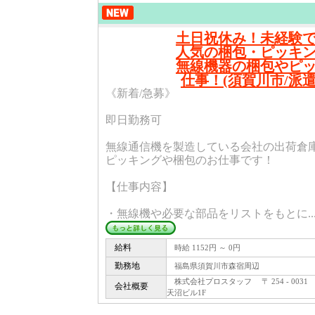
土日祝休み！未経験
人気の梱包・ピッキ
無線機器の梱包やピ
仕事！(須賀川市/派遣/
《新着/急募》
即日勤務可
無線通信機を製造している会社の出荷倉
ピッキングや梱包のお仕事です！
【仕事内容】
・無線機や必要な部品をリストをもとに..
給料
時給 1152円 ～ 0円
勤務地
福島県須賀川市森宿周辺
株式会社プロスタッフ 〒 254 - 003
会社概要
天沼ビル1F