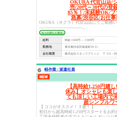
OKURA 代官山店
売/20代～30代の
85％！/未経験OK/ブ
急募/渋谷区/お仕事No
OKURA（オクラ）代官山店にてご勤務いただきます。--
---------------------------------...
給料
時給 1500円 ～ 1500円
勤務地
東京都渋谷区猿楽町20-11
会社概要
株式会社スタッフブリッジ 〒 151 - 
軽作業 / 派遣社員
【高時給1,250円嬉
休み】オシャレも楽
ても涼しい工場内で
超シンプルワ
【 ココがオススメ！３選！ 】
初日から超高時給1,250円スタートをお約
工場未経験者の方でもとにかくガッツリ稼