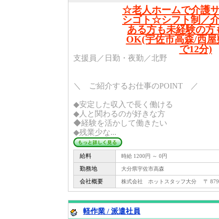
☆老人ホームで介護
シゴト☆シフト制／
ある方も未経験の方
OK(宇佐市高森/西
で12分)
支援員／日勤・夜勤／北野
＼ ご紹介するお仕事のPOINT ／
◆安定した収入で長く働ける
◆人と関わるのが好きな方
◆経験を活かして働きたい
◆残業少な...
給料
時給 1200円 ～ 0円
勤務地
大分県宇佐市高森
会社概要
株式会社 ホットスタッフ大分 〒 879 -
軽作業 / 派遣社員