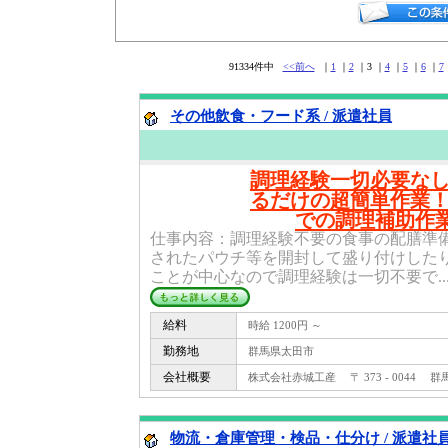
91334件中
<<前へ
｜
1
｜
2
｜3 ｜
4
｜
5
｜
6
｜
7
その他飲食・フード系 / 派遣社員
調理経験一切必要な
るだけの超簡単作業
での調理補助作業
仕事内容：調理経験不要の食事の配膳準
されたパウチ等を開封して盛り付けした
ことが中心なので調理経験は一切不要で..
給料
時給 1200円 ～
勤務地
群馬県太田市
会社概要
株式会社赤城工産 〒 373 - 0044 
物流・倉庫管理・検品・仕分け / 派遣社