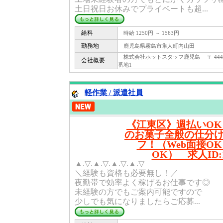
土日祝日お休みでプライベートも超...
給料
時給 1250円 ～ 1563円
勤務地
鹿児島県霧島市隼人町内山田
株式会社ホットスタッフ鹿児島 〒 444 -
会社概要
番地1
軽作業 / 派遣社員
《江東区》週払いO
のお菓子全般の仕分
フ！（Web面接O
OK） 求人ID:1
▲.▽.▲.▽.▲.▽.▲.▽
＼経験も資格も必要無し！／
夜勤帯で効率よく稼げるお仕事です◎
未経験の方でもご案内可能ですので
少しでも気になりましたらご応募...