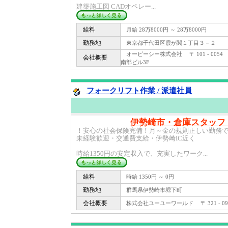
建築施工図 CADオペレー...
給料
月給 28万8000円 ～ 28万8000円
勤務地
東京都千代田区霞が関１丁目３－２
オーピーシー株式会社 〒 101 - 005
会社概要
南部ビル3F
フォークリフト作業 / 派遣社員
伊勢崎市・倉庫スタッフ
！安心の社会保険完備！月～金の規則正しい勤務
未経験歓迎・交通費支給・伊勢崎IC近く
時給1350円の安定収入で、充実したワーク...
給料
時給 1350円 ～ 0円
勤務地
群馬県伊勢崎市堀下町
会社概要
株式会社ユーユーワールド 〒 321 - 0