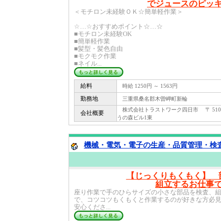
でジュースのピッ
＜モチロン未経験ＯＫ☆簡単軽作業＞
☆…☆おすすめポイント☆…☆
■モチロン未経験OK
■簡単軽作業
■髪型・髪色自由
■モクモク作業
■ネイル...
給料
時給 1250円 ～ 1563円
勤務地
三重県桑名郡木曽岬町新輪
株式会社トラストワーク四日市 〒 510 -
会社概要
うの森ビル1東
機械・電気・電子の生産・品質管理・検査関
【じっくりもくもく】 
組立するお仕事
座り作業で手のひらサイズの小さな部品を検査、
で、コツコツもくもくと作業するのが好きな方必
安心くださ...