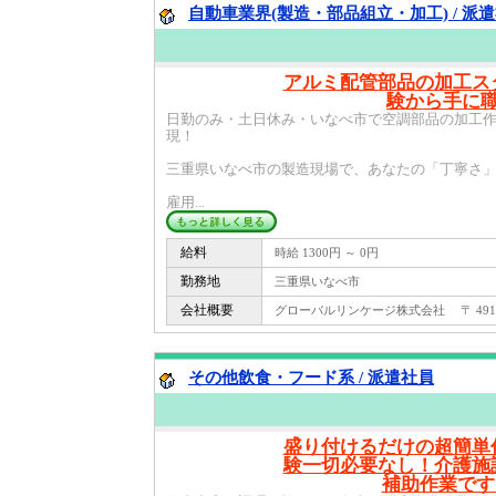
自動車業界(製造・部品組立・加工) / 派
アルミ配管部品の加工ス
験から手に
日勤のみ・土日休み・いなべ市で空調部品の加工
現！
三重県いなべ市の製造現場で、あなたの「丁寧さ
雇用...
給料
時給 1300円 ～ 0円
勤務地
三重県いなべ市
会社概要
グローバルリンケージ株式会社 〒 491 - 
その他飲食・フード系 / 派遣社員
盛り付けるだけの超簡単
験一切必要なし！介護施
補助作業です