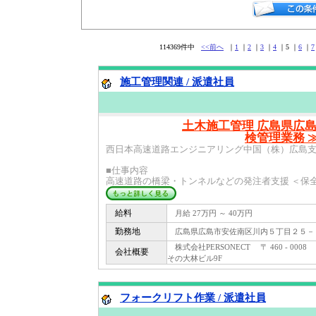
114369件中
<<前へ
｜
1
｜
2
｜
3
｜
4
｜5 ｜
6
｜
7
施工管理関連 / 派遣社員
土木施工管理 広島県広島
検管理業務 
西日本高速道路エンジニアリング中国（株）広島
■仕事内容
高速道路の橋梁・トンネルなどの発注者支援 ＜保全
給料
月給 27万円 ～ 40万円
勤務地
広島県広島市安佐南区川内５丁目２５－
株式会社PERSONECT 〒 460 - 00
会社概要
その大林ビル9F
フォークリフト作業 / 派遣社員