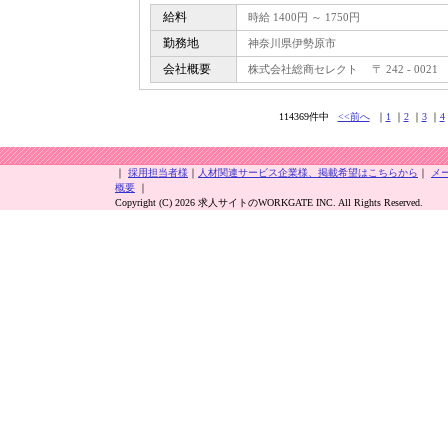
給料
時給 1400円 ～ 1750円
勤務地
神奈川県伊勢原市
会社概要
株式会社総商セレクト 〒 242 - 0021
114369件中
<<前へ
｜
1
｜
2
｜
3
｜
4
｜
採用担当者様
｜
人材関連サービス企業様、掲載希望はこちらから
｜
メ
概要
｜
Copyright (C) 2026 求人サイトのWORKGATE INC. All Rights Reserved.