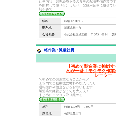
仕事内容：調理経験不要の食事の配膳準備作業で
を開封して盛り付けしたり、配膳用台車に載せて
切不要で...
給料
時給 1200円 ～
勤務地
群馬県桐生市
会社概要
株式会社赤城工産 〒 373 - 0044 
軽作業 / 派遣社員
【初めて製造業に挑戦す
めが一番！モクモク作業
レーター
＼初めての製造業ならここから／
工場内で自動機械に材料を投入したり
運転操作や検査などをお願いします
製造業の経験がなくても大丈夫！
まじめにコツコツ取り組める...
給料
時給 1300円 ～ 1300円
勤務地
長野県飯田市