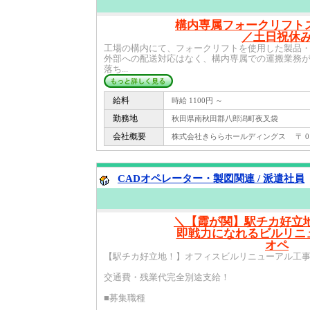
構内専属フォークリフト
／土日祝休
工場の構内にて、フォークリフトを使用した製品
外部への配送対応はなく、構内専属での運搬業務
落ち...
給料
時給 1100円 ～
勤務地
秋田県南秋田郡八郎潟町夜叉袋
会社概要
株式会社きららホールディングス 〒 010 -
CADオペレーター・製図関連 / 派遣社員
＼【霞が関】駅チカ好立
即戦力になれるビルリニ
オペ
【駅チカ好立地！】オフィスビルリニューアル工事
交通費・残業代完全別途支給！
■募集職種