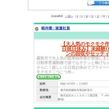
115414件中
<<前へ
｜
8
｜
9
｜
10
｜
11
｜
12
｜13 ｜
軽作業 / 派遣社員
【大人気のモクモク
日祝日休み】未経験
ンの回収やセッテ
霧島市で大人気の超単純作業が登場しま
日勤帯専属勤務で誰でもサクッと稼げちゃ
さらに！嬉しい土日祝お休みでプライベ
モクモクこつこつ作...
給料
時給 1070円 ～ 1338円
勤務地
鹿児島県霧島市溝辺町有川
株式会社ホットスタッフ鹿児島 〒 444 -
会社概要
番地1