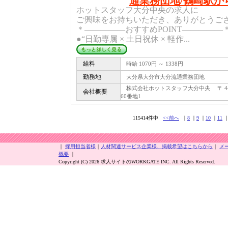
通業務団地/鶴崎駅から
ホットスタッフ大分中央の求人に
ご興味をお持ちいただき、ありがとうご
＊―――――おすすめPOINT―――――
●“日勤専属 × 土日祝休 × 軽作...
給料
時給 1070円 ～ 1338円
勤務地
大分県大分市大分流通業務団地
株式会社ホットスタッフ大分中央 〒 444
会社概要
60番地1
115414件中
<<前へ
｜
8
｜
9
｜
10
｜
11
｜
採用担当者様
｜
人材関連サービス企業様、掲載希望はこちらから
｜
メ
概要
｜
Copyright (C) 2026 求人サイトのWORKGATE INC. All Rights Reserved.