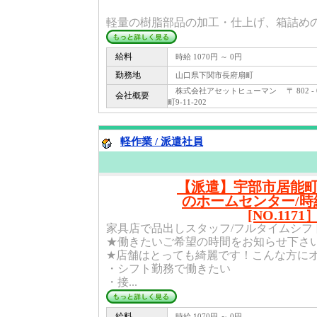
軽量の樹脂部品の加工・仕上げ、箱詰めのお
給料
時給 1070円 ～ 0円
勤務地
山口県下関市長府扇町
株式会社アセットヒューマン 〒 802 -
会社概要
町9-11-202
軽作業 / 派遣社員
【派遣】宇部市居能
のホームセンター/時給
[NO.1171
家具店で品出しスタッフ/フルタイムシフ
★働きたいご希望の時間をお知らせ下さ
★店舗はとっても綺麗です！こんな方に
・シフト勤務で働きたい
・接...
給料
時給 1070円 ～ 0円