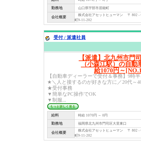
勤務地
山口県宇部市居能町
株式会社アセットヒューマン 〒 802 -
会社概要
町9-11-202
受付 / 派遣社員
【派遣】北九州市門
（小森江駅）の自動車
給1070円～[NO.
【自動車ディーラーで受付＆事務】9時
★＼人と接するのが好きな方に／20代～4
★受付事務
▼簡単なPC操作でOK
▼制服...
給料
時給 1070円 ～ 0円
勤務地
福岡県北九州市門司区大里東口
株式会社アセットヒューマン 〒 802 -
会社概要
町9-11-202