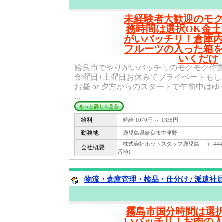
未経験者大歓迎のモ
務時間は選択OK金
がいバッチリ！倉庫
フルーツの入った箱
いくだけ
姶良市でやりがいバッチリのモクモク作
金曜日+土曜日お休みでプライベートも
お昼 or 夕方からのスタートで午前中は
...
給料
時給 1070円 ～ 1338円
勤務地
鹿児島県姶良市中津野
株式会社ホットスタッフ鹿児島 〒 444 -
会社概要
番地1
物流・倉庫管理・検品・仕分け / 派遣社
霧島市国分時間は選
いバッチリ！お肉の