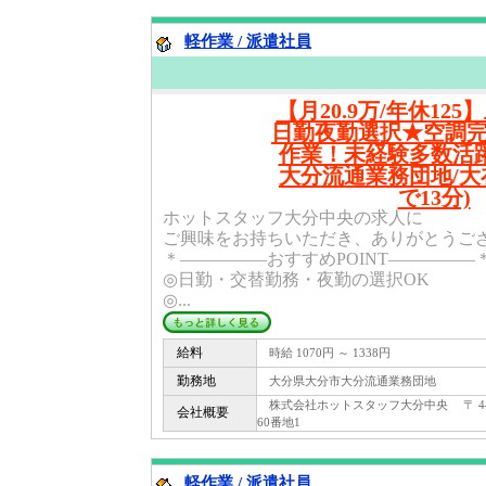
軽作業 / 派遣社員
【月20.9万/年休12
日勤夜勤選択★空調
作業！未経験多数活躍
大分流通業務団地/大
で13分)
ホットスタッフ大分中央の求人に
ご興味をお持ちいただき、ありがとうご
＊―――――おすすめPOINT―――――
◎日勤・交替勤務・夜勤の選択OK
◎...
給料
時給 1070円 ～ 1338円
勤務地
大分県大分市大分流通業務団地
株式会社ホットスタッフ大分中央 〒 444
会社概要
60番地1
軽作業 / 派遣社員