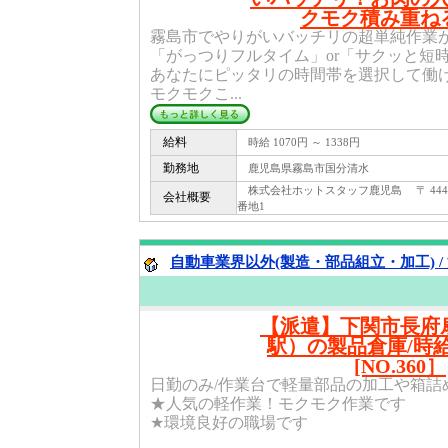
クモク積み重ね
霧島市でやりがいバッチリの超単純作業
「がっつりフルタイム」or「サクッと短
あなたにピッタリの時間帯を選択して働
モクモクこ...
給料
時給 1070円 ～ 1338円
勤務地
鹿児島県霧島市国分清水
株式会社ホットスタッフ鹿児島 〒 444 -
会社概要
番地1
自動車業界以外(製造・部品組立・加工) /
【派遣】下関市長府
駅）の製品倉庫/時給
[NO.360］
日勤のみ/作業台で軽量部品の加工や箱詰
★人気の軽作業！モクモク作業です
★環境良好の職場です