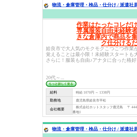
物流・倉庫管理・検品・仕分け / 派遣社
作業はたったコレだ
専属服装自由未経験
きな倉庫内で商品を
ク仕分ける
姶良市で大人気のモクモクこつこつ作業
覚えることは最小限！未経験スタートも大
さらに！服装も自由♪アナタに合った格好
20代～...
給料
時給 1070円 ～ 1338円
勤務地
鹿児島県姶良市平松
株式会社ホットスタッフ鹿児島 〒 444 -
会社概要
番地1
物流・倉庫管理・検品・仕分け / 派遣社