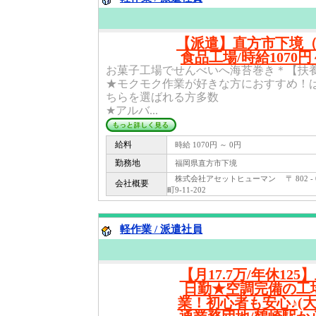
【派遣】直方市下境
食品工場/時給1070円～
お菓子工場でせんべいへ海苔巻き＊【扶養
★モクモク作業が好きな方におすすめ！
ちらを選ばれる方多数
★アルバ...
給料
時給 1070円 ～ 0円
勤務地
福岡県直方市下境
株式会社アセットヒューマン 〒 802 -
会社概要
町9-11-202
軽作業 / 派遣社員
【月17.7万/年休12
日勤★空調完備の工
業！初心者も安心♪(