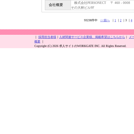
株式会社PERSONECT 〒 460 - 00
会社概要
その大林ビル9F
93238件中
<<前へ
｜
1
｜
2
｜3 ｜
4
｜
採用担当者様
｜
人材関連サービス企業様、掲載希望はこちらから
｜
メ
概要
｜
Copyright (C) 2026 求人サイトのWORKGATE INC. All Rights Reserved.