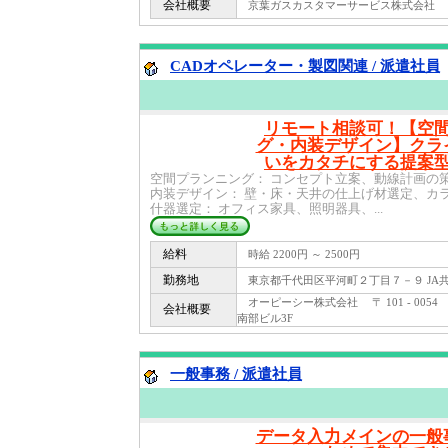
会社概要
京葉ガスカスタマーサービス株式会社 〒 27
CADオペレーター・製図関連 / 派遣社員
リモート相談可！【空
グ・内装デザイン】クラ
いをカタチにする提案
空間プランニング： コンセプト立案、動線計画の
内装デザイン： 壁・床・天井の仕上げ材選定、カ
什器選定： オフィス家具、照明器具、...
給料
時給 2200円 ～ 2500円
勤務地
東京都千代田区平河町２丁目７－９ JA共
オーピーシー株式会社 〒 101 - 005
会社概要
南部ビル3F
一般事務 / 派遣社員
データ入力メインの一般