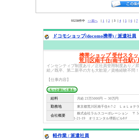
93238件中
<<前へ
｜
1
｜
2
｜3 ｜
4
｜
5
｜
6
｜
7
ドコモショップ(docomo携帯) / 派遣社員
携帯ショップ 受付スタッ
荒川区南千住(南千住駅)/月
インセンティブ制度あり／正社員登用制度あり／
給／既卒、第二新卒の方も大歓迎／資格経験不問
【仕事内容】
...
給料
月給 23万5000円 ～ 30万円
勤務地
東京都荒川区南千住4-7-2 ＬａＬａテ
株式会社ラルスコーポレーション 〒 542
会社概要
1-21-19 オリエンタル堺筋ビル8Ｆ
軽作業 / 派遣社員