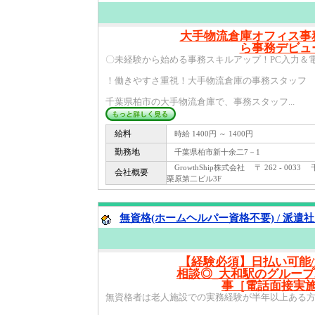
大手物流倉庫オフィス事
ら事務デビュ
〇未経験から始める事務スキルアップ！PC入力＆
！働きやすさ重視！大手物流倉庫の事務スタッフ
千葉県柏市の大手物流倉庫で、事務スタッフ...
給料
時給 1400円 ～ 1400円
勤務地
千葉県柏市新十余二7－1
GrowthShip株式会社 〒 262 - 003
会社概要
栗原第二ビル3F
無資格(ホームヘルパー資格不要) / 派遣
【経験必須】日払い可能/
相談◎_大和駅のグルー
事［電話面接実
無資格者は老人施設での実務経験が半年以上ある