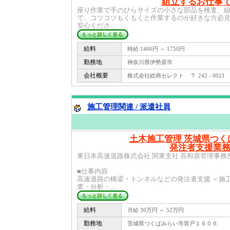
組立するお仕事
座り作業で手のひらサイズの小さな部品を検査、
で、コツコツもくもくと作業するのが好きな方必
安心くださ...
給料
時給 1400円 ～ 1750円
勤務地
神奈川県伊勢原市
会社概要
株式会社総商セレクト 〒 242 - 0021
施工管理関連 / 派遣社員
土木施工管理 茨城県つく
発注者支援業務
東日本高速道路株式会社 関東支社 谷和原管理事務
■仕事内容
高速道路の橋梁・トンネルなどの発注者支援 ＜施
査・分析・...
給料
月給 30万円 ～ 52万円
勤務地
茨城県つくばみらい市筒戸１６０６