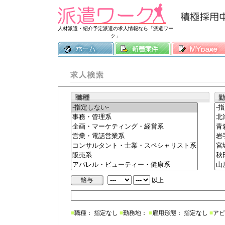
常時3500件
人材派遣・紹介予定派遣の求人情報なら「派遣ワー
ク」
以上
■
職種： 指定なし
■
勤務地：
■
雇用形態： 指定なし
■
アピ