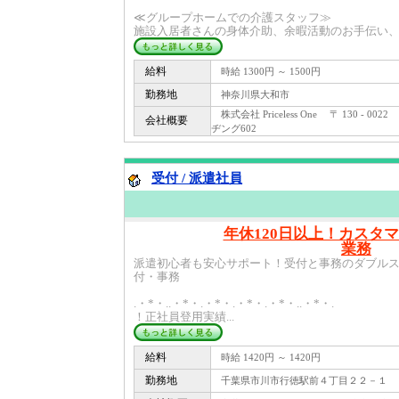
≪グループホームでの介護スタッフ≫
施設入居者さんの身体介助、余暇活動のお手伝い、 
給料
時給 1300円 ～ 1500円
勤務地
神奈川県大和市
株式会社 Priceless One 〒 130 - 
会社概要
ヂング602
受付 / 派遣社員
年休120日以上！カスタ
業務
派遣初心者も安心サポート！受付と事務のダブル
付・事務
.・*・..・*・.・*・.・*・.・*・..・*・.
！正社員登用実績...
給料
時給 1420円 ～ 1420円
勤務地
千葉県市川市行徳駅前４丁目２２－１