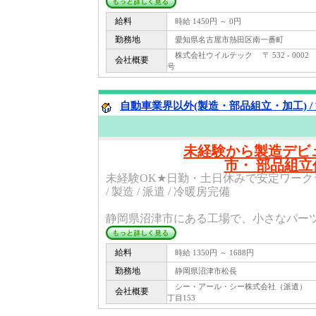
給料
時給 1450円 ～ 0円
勤務地
愛知県名古屋市熱田区南一番町
株式会社ウイルテック 〒 532 - 000
会社概要
号
自動車業界以外(製造・部品組立・加工) /
未経験から製造デビ
市・ 部品組立
未経験OK★日勤・土日休みで安定ワークライ
/ 製造 / 派遣 / 冷暖房完備
静岡県沼津市にある工場で、小さなパーツの
給料
時給 1350円 ～ 1688円
勤務地
静岡県沼津市松長
シー・アール・シー株式会社（派遣） 〒 4
会社概要
丁目153