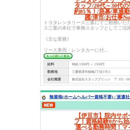
タッフ/20代～30代
約85％！/急募/車通
躍/津市/お仕事No2
トヨタレンタリース三重にてご勤務いた
ス三重の本社で事務スタッフとしてご活
《主な業務》
リース車両・レンタカーに付...
給料
時給 1500円 ～ 1500円
勤務地
三重県津市桜橋2丁目178-1
会社概要
株式会社スタッフブリッジ 〒 151 - 
無資格(ホームヘルパー資格不要) / 派遣
【伊豆市】院内サポ
フ！資格経験0から
選べる勤務時間！マ