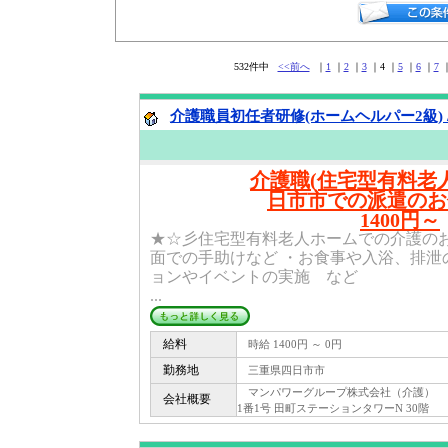
532件中
<<前へ
｜
1
｜
2
｜
3
｜4 ｜
5
｜
6
｜
7
介護職員初任者研修(ホームヘルパー2級) 
介護職(住宅型有料老人
日市市での派遣のお
1400円～
★☆彡住宅型有料老人ホームでの介護のお
面での手助けなど ・お食事や入浴、排泄
ョンやイベントの実施 など
...
給料
時給 1400円 ～ 0円
勤務地
三重県四日市市
マンパワーグループ株式会社（介護） 〒 1
会社概要
1番1号 田町ステーションタワーN 30階