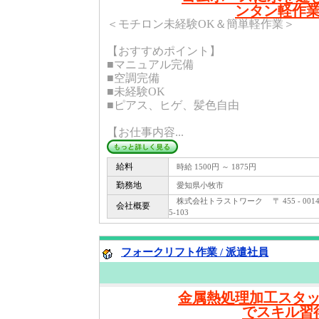
ンタン軽作
＜モチロン未経験OK＆簡単軽作業＞
【おすすめポイント】
■マニュアル完備
■空調完備
■未経験OK
■ピアス、ヒゲ、髪色自由
【お仕事内容...
給料
時給 1500円 ～ 1875円
勤務地
愛知県小牧市
株式会社トラストワーク 〒 455 - 0
会社概要
5-103
フォークリフト作業 / 派遣社員
金属熱処理加工スタ
でスキル習