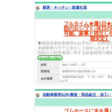
厨房・キッチン / 派遣社員
フルタイム★週5日
助のおシゴト♪休日
可能。家事と両立し
期安定】
◆病院患者給食調理のお手伝い。お料理
未経験者の方でも安心して始められます
病院の入院患者様に対する給食調理の補助業
給料
時給 1100円 ～ 0円
勤務地
静岡県伊豆の国市長岡1129
太陽技研株式会社 〒 141 - 0031 東
会社概要
ビル7F
自動車業界以外(製造・部品組立・加工) /
ゴムホースに水を通