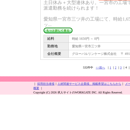
土日休み＋大型連休あり。一宮市の工場
派遣勤務を続けられます！
愛知県一宮市三ツ井の工場にて、時給1,6
ッ...
給料
時給 1650円 ～ 0円
勤務地
愛知県一宮市三ツ井
会社概要
グローバルリンケージ株式会社 〒 491 - 
532件中
<<前へ
｜
1
｜
2
｜
3
｜4 
｜
採用担当者様
｜
人材関連サービス企業様、掲載希望はこちらから
｜
メ
概要
｜
Copyright (C) 2026 求人サイトのWORKGATE INC. All Rights Reserved.