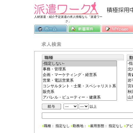
常時3500件
人材派遣・紹介予定派遣の求人情報なら「派遣ワー
ク」
以上
■
職種： 指定なし
■
勤務地：
■
雇用形態： 指定なし
■
アピ