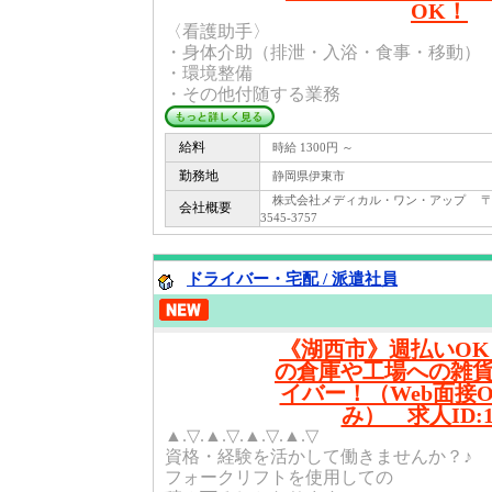
OK！
〈看護助手〉
・身体介助（排泄・入浴・食事・移動）
・環境整備
・その他付随する業務
給料
時給 1300円 ～
勤務地
静岡県伊東市
株式会社メディカル・ワン・アップ 〒 40
会社概要
3545-3757
ドライバー・宅配 / 派遣社員
《湖西市》週払いO
の倉庫や工場への雑
イバー！（Web面接
み） 求人ID:1
▲.▽.▲.▽.▲.▽.▲.▽
資格・経験を活かして働きませんか？♪
フォークリフトを使用しての