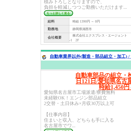
積み下ろしとなりますので、
負担を軽減しつつご勤務いただけます...
給料
時給 1390円 ～ 0円
勤務地
静岡県湖西市
株式会社エクスプレス・エージェント 〒 13
会社概要
-1 2F
自動車業界以外(製造・部品組立・加工) /
自動車部品の組立・検
日121日/愛知県名古
時給1,450
愛知県名古屋市工場派遣/寮費無料
未経験OK！エンジン部品組立
2交替・土日休み×月収30万以上可
【仕事内容】
住まいと収入、どちらも手に入る
名古屋市でワ...