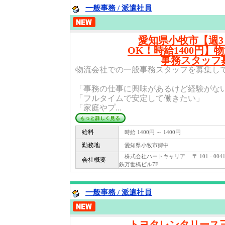
一般事務 / 派遣社員
愛知県小牧市【週
OK！時給1400円】
事務スタッフ
物流会社での一般事務スタッフを募集し
「事務の仕事に興味があるけど経験がな
「フルタイムで安定して働きたい」
「家庭やプ...
給料
時給 1400円 ～ 1400円
勤務地
愛知県小牧市郷中
株式会社ハートキャリア 〒 101 - 004
会社概要
鉄万世橋ビル7F
一般事務 / 派遣社員
トヨタレンタリース三