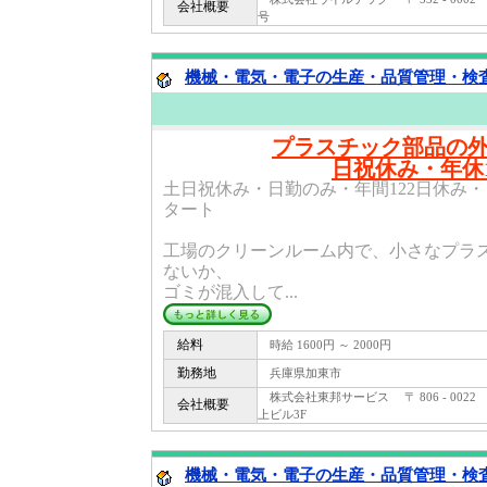
会社概要
号
機械・電気・電子の生産・品質管理・検査関
プラスチック部品の
日祝休み・年休1
土日祝休み・日勤のみ・年間122日休み
タート
工場のクリーンルーム内で、小さなプラ
ないか、
ゴミが混入して...
給料
時給 1600円 ～ 2000円
勤務地
兵庫県加東市
株式会社東邦サービス 〒 806 - 0022
会社概要
上ビル3F
機械・電気・電子の生産・品質管理・検査関