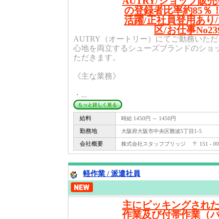
AUTRY/ショップ販売/
の登録者比率約85％！
活躍/正社員登用あり
区/お仕事No239
AUTRY（オートリー）にてご勤務いた
心地を両立するシューズブランドのショ
ただきます。
《主な業務》
・...
給料
時給 1450円 ～ 1450円
勤務地
大阪府大阪市中央区難波5丁目1-5
会社概要
株式会社スタッフブリッジ 〒 151 - 
軽作業 / 派遣社員
主にピッキングされ
作業及び付帯作業（