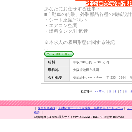
社会保険完備/池田市
あなたにお任せする仕事：
■自動車の内装、外装部品各種の機械設計
・シート座席/ベルト
・エアコン空調
・燃料タンク/排気管
※本求人の雇用形態に関する注記
...
給料
年収 300万円 ～ 300万円
勤務地
大阪府池田市桃園
会社概要
株式会社パートナー 〒 333 - 0844 埼
1227件中
<<前へ
｜
5
｜
6
｜
7
｜
8
｜
9
｜
採用担当者様
｜
人材関連サービス企業様、掲載希望はこちらから
｜
メ
概要
｜
Copyright (C) 2026 求人サイトのWORKGATE INC. All Rights Reserved.