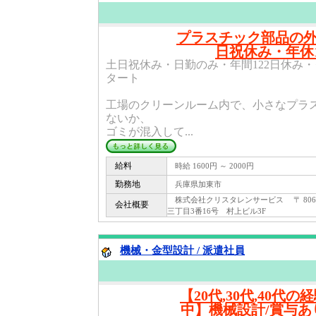
プラスチック部品の
日祝休み・年休1
土日祝休み・日勤のみ・年間122日休み
タート
工場のクリーンルーム内で、小さなプラ
ないか、
ゴミが混入して...
給料
時給 1600円 ～ 2000円
勤務地
兵庫県加東市
株式会社クリスタレンサービス 〒 806 
会社概要
三丁目3番16号 村上ビル3F
機械・金型設計 / 派遣社員
【20代,30代,40代
中】機械設計/賞与あり