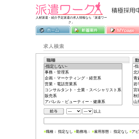
常時3500件
人材派遣・紹介予定派遣の求人情報なら「派遣ワー
ク」
以上
■
職種： 指定なし
■
勤務地：
■
雇用形態： 指定なし
■
アピ