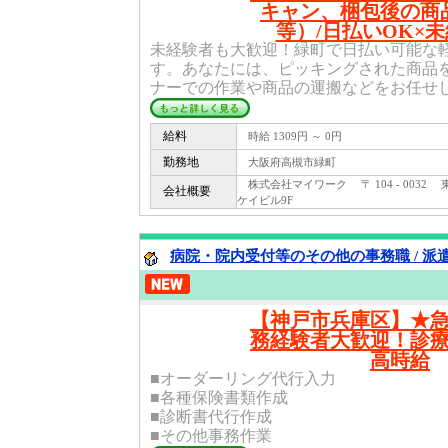
キャン、梱包後の商
等）/日払いOK×
未経験者も大歓迎！緑町で日払い可能な
す。あなたには、ピッキングされた商品
ナーでの作業や商品の運搬などをお任せし.
給料
時給 1309円 ～ 0円
勤務地
大阪府高槻市緑町
株式会社マイワーク 〒 104 - 0032
会社概要
ケイビル9F
病院・院内受付等のその他の事務職 / 派
【神戸市兵庫区】★
務経験者大歓迎！診
高時給
■オーダーリング代行入力
■各種保険書類作成
■診断書代行作成
■その他事務作業