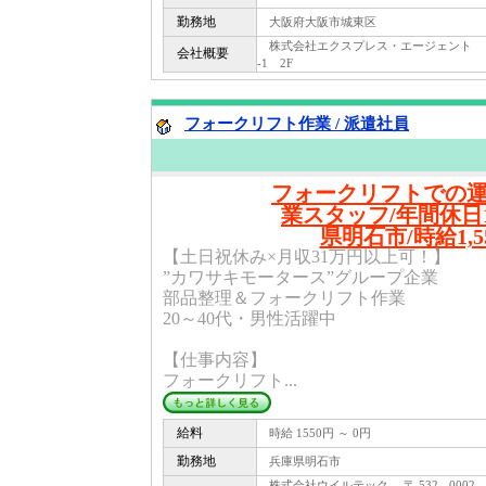
勤務地
大阪府大阪市城東区
株式会社エクスプレス・エージェント 〒 13
会社概要
-1 2F
フォークリフト作業 / 派遣社員
フォークリフトでの
業スタッフ/年間休日1
県明石市/時給1,5
【土日祝休み×月収31万円以上可！】
”カワサキモータース”グループ企業
部品整理＆フォークリフト作業
20～40代・男性活躍中
【仕事内容】
フォークリフト...
給料
時給 1550円 ～ 0円
勤務地
兵庫県明石市
株式会社ウイルテック 〒 532 - 000