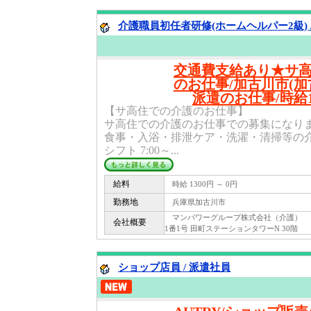
介護職員初任者研修(ホームヘルパー2級) 
交通費支給あり★サ
のお仕事/加古川市(加
派遣のお仕事/時給1
【サ高住での介護のお仕事】
サ高住での介護のお仕事での募集になり
食事・入浴・排泄ケア・洗濯・清掃等の
シフト 7:00～...
給料
時給 1300円 ～ 0円
勤務地
兵庫県加古川市
マンパワーグループ株式会社（介護） 〒 1
会社概要
1番1号 田町ステーションタワーN 30階
ショップ店員 / 派遣社員