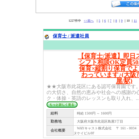
1227件中
<<前へ
｜
5
｜
6
｜
7
｜
8
｜
9
｜10 ｜
11
保育士 / 派遣社員
【保育士/派遣】即日
シフト相談OK定員5
保育×縦割り保育で
わっています♪(大阪
屋/駅)
★★大阪市此花区にある認可保育園です
の大切さ、自然の恵みや社会への感謝の
ク・体操・英語のレッスンも取り入れ、..
給料
時給 1500円 ～ 1600円
勤務地
大阪府大阪市此花区島屋3丁目
WAYキャスト株式会社 〒 161 - 0034
会社概要
ヌケイビル9F