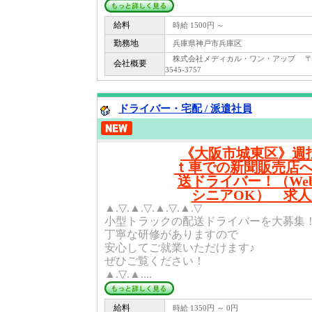
給料
時給 1500円 ～
勤務地
兵庫県神戸市兵庫区
株式会社メディカル・ワン・アップ 〒 40
会社概要
3545-3757
ドライバー・宅配 / 派遣社員
《大阪市城東区》週払
ｔ車での新聞販売店
送ドライバー！（We
シニアOK） 求人ID
▲.▽.▲.▽.▲.▽.▲.▽
小型トラックの配送ドライバーを大募集
丁寧な研修がありますので
安心してご就業いただけます♪
ぜひご覧ください！
▲.▽.▲....
給料
時給 1350円 ～ 0円