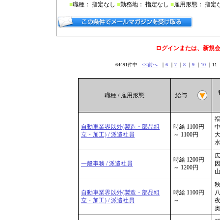
■
職種： 指定なし
■
勤務地： 指定なし
■
雇用形態： 指定
ログインまたは、新規
64491件中
<<前へ
｜
6
｜
7
｜
8
｜
9
｜
10
｜11 
職種 / 雇用形態
給与
福
自動車業界以外(製造・部品組
時給 1100円
中
立・加工) / 派遣社員
～ 1100円
大
水
広
時給 1200円
一般事務 / 派遣社員
因
～ 1200円
山
秋
自動車業界以外(製造・部品組
時給 1100円
八
立・加工) / 派遣社員
～
夜
奥