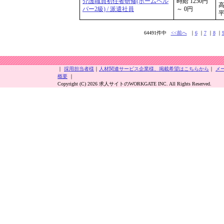
介護職員初任者研修(ホームヘル
時給 1250円
パー2級) / 派遣社員
～ 0円
平
64491件中
<<前へ
｜
6
｜
7
｜
8
｜
｜
採用担当者様
｜
人材関連サービス企業様、掲載希望はこちらから
｜
メ
概要
｜
Copyright (C) 2026 求人サイトのWORKGATE INC. All Rights Reserved.