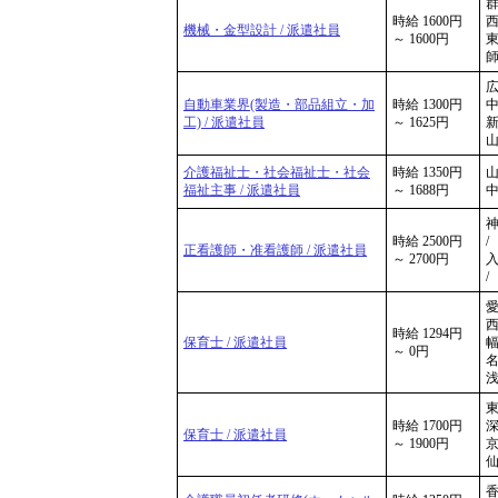
群
時給 1600円
西
機械・金型設計 / 派遣社員
～ 1600円
師
広
自動車業界(製造・部品組立・加
時給 1300円
中
工) / 派遣社員
～ 1625円
新
山
介護福祉士・社会福祉士・社会
時給 1350円
山
福祉主事 / 派遣社員
～ 1688円
中
神
時給 2500円
/
正看護師・准看護師 / 派遣社員
～ 2700円
入
/
愛
西
時給 1294円
保育士 / 派遣社員
幅
～ 0円
名
東
時給 1700円
深
保育士 / 派遣社員
～ 1900円
京
香