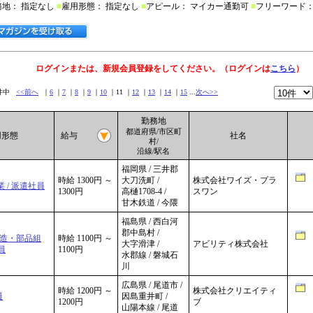
務地： 指定なし
■
雇用形態： 指定なし
■
アピール： マイカー通勤可
■
フリーワード：
ログインまたは、新規会員登録をしてください。（ログインは
こちら
）
9件中
<<前へ
｜
6
｜
7
｜
8
｜
9
｜
10
｜11 ｜
12
｜
13
｜
14
｜
15
...
次へ>>
勤務地
都道府県/市区町
用形態
給与
社名
村/
沿線/駅名
福岡県 / 三井郡
時給 1300円 ～
大刀洗町 /
株式会社ワイズ・プラ
 / 派遣社員
1300円
高樋1708-4 /
スワン
甘木鉄道 / 今隈
福島県 / 西白河
郡中島村 /
製造・部品組
時給 1100円 ～
大字滑津 /
アビリティ株式会社
員
1100円
水郡線 / 磐城石
川
広島県 / 尾道市 /
時給 1200円 ～
株式会社クリエイティ
員
因島重井町 /
1200円
ブ
山陽本線 / 尾道