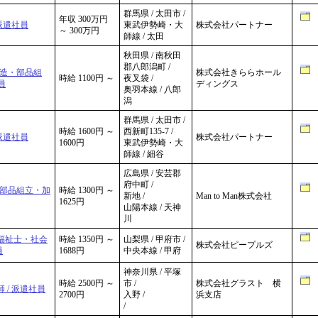
群馬県 / 太田市 /
年収 300万円
派遣社員
東武伊勢崎・大
株式会社パートナー
～ 300万円
師線 / 太田
秋田県 / 南秋田
郡八郎潟町 /
製造・部品組
株式会社きららホール
時給 1100円 ～
夜叉袋 /
員
ディングス
奥羽本線 / 八郎
潟
群馬県 / 太田市 /
時給 1600円 ～
西新町135-7 /
派遣社員
株式会社パートナー
1600円
東武伊勢崎・大
師線 / 細谷
広島県 / 安芸郡
府中町 /
・部品組立・加
時給 1300円 ～
新地 /
Man to Man株式会社
1625円
山陽本線 / 天神
川
福祉士・社会
時給 1350円 ～
山梨県 / 甲府市 /
株式会社ピープルズ
員
1688円
中央本線 / 甲府
神奈川県 / 平塚
時給 2500円 ～
市 /
株式会社グラスト 横
 / 派遣社員
2700円
入野 /
浜支店
/