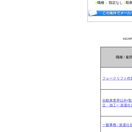
■
職種： 指定なし
■
勤
6452
職種 / 雇
フォークリフト作業
自動車業界以外(
立・加工) / 派遣社
一般事務 / 派遣社