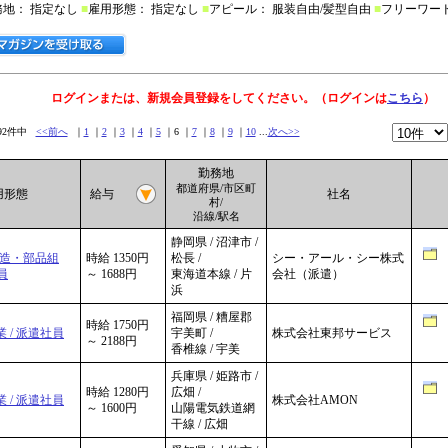
務地： 指定なし
■
雇用形態： 指定なし
■
アピール： 服装自由/髪型自由
■
フリーワー
ログインまたは、新規会員登録をしてください。（ログインは
こちら
）
292件中
<<前へ
｜
1
｜
2
｜
3
｜
4
｜
5
｜6 ｜
7
｜
8
｜
9
｜
10
...
次へ>>
勤務地
都道府県/市区町
雇用形態
給与
社名
村/
沿線/駅名
静岡県 / 沼津市 /
製造・部品組
時給 1350円
松長 /
シー・アール・シー株式
員
～ 1688円
東海道本線 / 片
会社（派遣）
浜
福岡県 / 糟屋郡
時給 1750円
 / 派遣社員
宇美町 /
株式会社東邦サービス
～ 2188円
香椎線 / 宇美
兵庫県 / 姫路市 /
時給 1280円
広畑 /
 / 派遣社員
株式会社AMON
～ 1600円
山陽電気鉄道網
干線 / 広畑