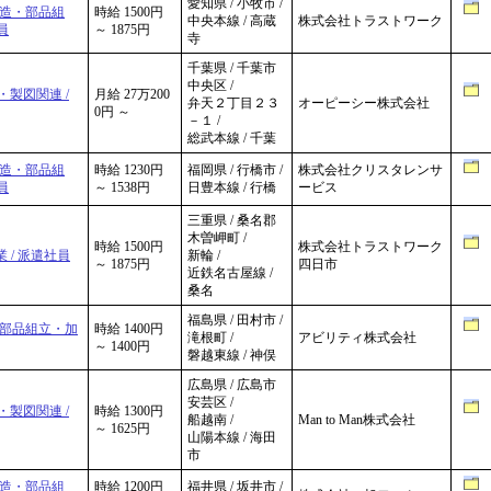
愛知県 / 小牧市 /
製造・部品組
時給 1500円
中央本線 / 高蔵
株式会社トラストワーク
員
～ 1875円
寺
千葉県 / 千葉市
中央区 /
・製図関連 /
月給 27万200
弁天２丁目２３
オーピーシー株式会社
0円 ～
－１ /
総武本線 / 千葉
製造・部品組
時給 1230円
福岡県 / 行橋市 /
株式会社クリスタレンサ
員
～ 1538円
日豊本線 / 行橋
ービス
三重県 / 桑名郡
木曽岬町 /
時給 1500円
株式会社トラストワーク
 / 派遣社員
新輪 /
～ 1875円
四日市
近鉄名古屋線 /
桑名
福島県 / 田村市 /
・部品組立・加
時給 1400円
滝根町 /
アビリティ株式会社
～ 1400円
磐越東線 / 神俣
広島県 / 広島市
安芸区 /
・製図関連 /
時給 1300円
船越南 /
Man to Man株式会社
～ 1625円
山陽本線 / 海田
市
製造・部品組
時給 1200円
福井県 / 坂井市 /