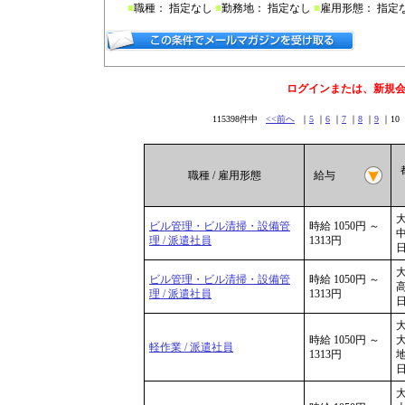
■
職種： 指定なし
■
勤務地： 指定なし
■
雇用形態： 指定
ログインまたは、新規
115398件中
<<前へ
｜
5
｜
6
｜
7
｜
8
｜
9
｜10 
職種 / 雇用形態
給与
大
ビル管理・ビル清掃・設備管
時給 1050円 ～
中
理 / 派遣社員
1313円
日
大
ビル管理・ビル清掃・設備管
時給 1050円 ～
高
理 / 派遣社員
1313円
日
大
時給 1050円 ～
軽作業 / 派遣社員
1313円
地
日
大