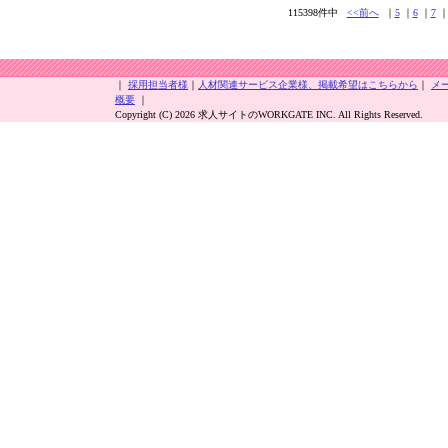
115398件中
<<前へ
｜
5
｜
6
｜
7
｜
採用担当者様
｜
人材関連サービス企業様、掲載希望はこちらから
｜
メ
概要
｜
Copyright (C) 2026 求人サイトのWORKGATE INC. All Rights Reserved.