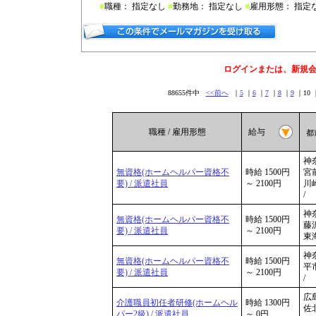
■
職種： 指定なし
■
勤務地： 指定なし
■
雇用形態： 指定
ログインまたは、新規
88655件中
<<前へ
｜
5
｜
6
｜
7
｜
8
｜
9
｜10 
職種 / 雇用形態
給与
都
神
無資格(ホームヘルパー資格不
時給 1500円
宮前
要) / 派遣社員
～ 2100円
川
/
神奈
無資格(ホームヘルパー資格不
時給 1500円
藤沢
要) / 派遣社員
～ 2100円
東
神奈
無資格(ホームヘルパー資格不
時給 1500円
平市
要) / 派遣社員
～ 2100円
/
広
介護職員初任者研修(ホームヘル
時給 1300円
佐北
パー2級) / 派遣社員
～ 0円