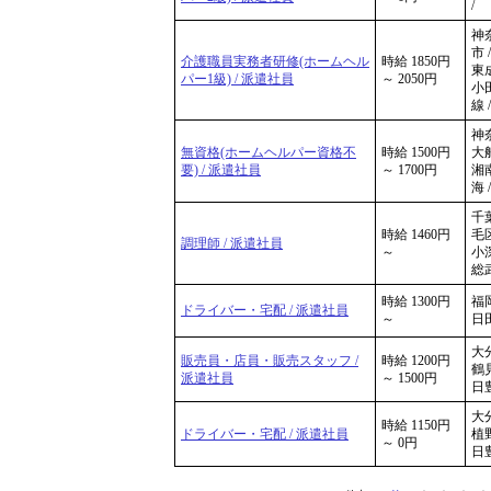
/
神
市 /
介護職員実務者研修(ホームヘル
時給 1850円
東成
パー1級) / 派遣社員
～ 2050円
小
線 
神奈
無資格(ホームヘルパー資格不
時給 1500円
大船
要) / 派遣社員
～ 1700円
湘
海 
千
時給 1460円
毛区
調理師 / 派遣社員
～
小深
総
時給 1300円
福岡
ドライバー・宅配 / 派遣社員
～
日
大分
販売員・店員・販売スタッフ /
時給 1200円
鶴見
派遣社員
～ 1500円
日豊
大分
時給 1150円
ドライバー・宅配 / 派遣社員
植野
～ 0円
日