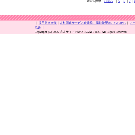
88655件中
<<前へ
｜
5
｜
6
｜
7
｜
｜
採用担当者様
｜
人材関連サービス企業様、掲載希望はこちらから
｜
メ
概要
｜
Copyright (C) 2026 求人サイトのWORKGATE INC. All Rights Reserved.