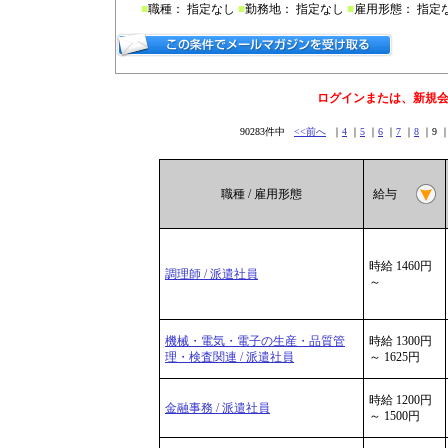
■
職種： 指定なし
■
勤務地： 指定なし
■
雇用形態： 指定
ログインまたは、新規
90283件中
<<前へ
｜
4
｜
5
｜
6
｜
7
｜
8
｜9 
職種 / 雇用形態
給与
時給 1460円
調理師 / 派遣社員
～
機械・電気・電子の生産・品質管
時給 1300円
理・検査関連 / 派遣社員
～ 1625円
時給 1200円
金融事務 / 派遣社員
～ 1500円