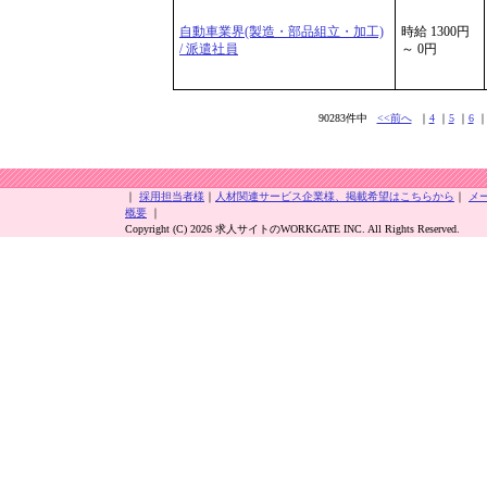
自動車業界(製造・部品組立・加工)
時給 1300円
/ 派遣社員
～ 0円
90283件中
<<前へ
｜
4
｜
5
｜
6
｜
採用担当者様
｜
人材関連サービス企業様、掲載希望はこちらから
｜
メ
概要
｜
Copyright (C) 2026 求人サイトのWORKGATE INC. All Rights Reserved.