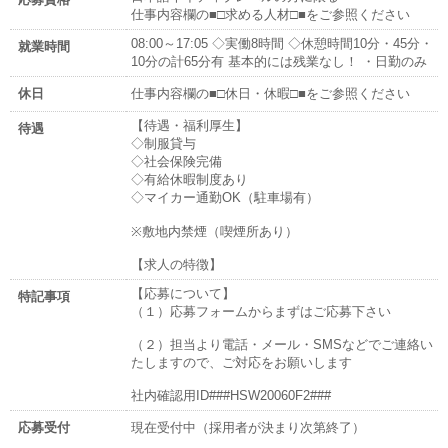
仕事内容欄の■□求める人材□■をご参照ください
08:00～17:05 ◇実働8時間 ◇休憩時間10分・45分・
就業時間
10分の計65分有 基本的には残業なし！ ・日勤のみ
休日
仕事内容欄の■□休日・休暇□■をご参照ください
【待遇・福利厚生】
待遇
◇制服貸与
◇社会保険完備
◇有給休暇制度あり
◇マイカー通勤OK（駐車場有）
※敷地内禁煙（喫煙所あり）
【求人の特徴】
【応募について】
特記事項
（１）応募フォームからまずはご応募下さい
（２）担当より電話・メール・SMSなどでご連絡い
たしますので、ご対応をお願いします
社内確認用ID###HSW20060F2###
応募受付
現在受付中（採用者が決まり次第終了）