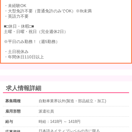
・未経験OK
・大型免許不要（普通免許のみでOK）※8t未満
・英語力不要
■□休日・休暇□■
土曜・日曜・祝日（完全週休2日）
※平日のみ勤務！（週5勤務）
・土日祝休み
・年間休日110日以上
求人情報詳細
募集職種
自動車業界以外(製造・部品組立・加工)
雇用形態
派遣社員
給与
時給：1418円 ～ 1418円
日本語ネイティブレベルの方に限る
応募資格