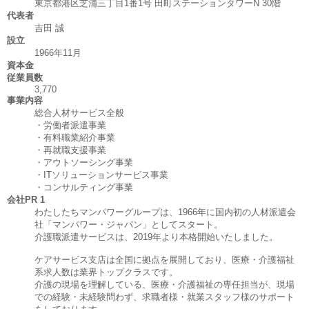
東京都港区芝浦三丁目1番1号 田町ステーションタワーN 30階
代表者
吉田 誠
設立
1966年11月
資本金
従業員数
3,770
事業内容
総合人材サービス全般
・労働者派遣事業
・有料職業紹介事業
・再就職支援事業
・アウトソーシング事業
・ITソリューションサービス事業
・コンサルティング事業
会社PR 1
わたしたちマンパワーグループは、1966年に国内初の人材派遣会
社「マンパワー・ジャパン」としてスタート。
介護職派遣サービスは、2019年より本格開始いたしました。
ケアサービス支店は全国に拠点を展開しており、医療・介護福祉
系求人数は業界トップクラスです。
介護の現場を理解している、医療・介護福祉の専任担当が、現場
での経験・未経験問わず、求職者様・就業スタッフ様のサポート