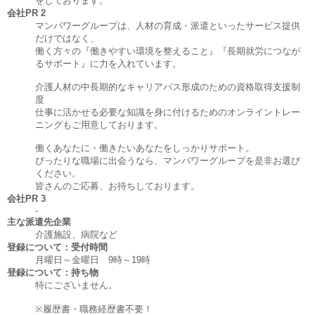
をしております。
会社PR 2
マンパワーグループは、人材の育成・派遣といったサービス提供
だけではなく、
働く方々の『働きやすい環境を整えること』『長期就労につなが
るサポート』に力を入れています。
介護人材の中長期的なキャリアパス形成のための資格取得支援制
度
仕事に活かせる必要な知識を身に付けるためのオンライントレー
ニングもご用意しております。
働くあなたに・働きたいあなたをしっかりサポート。
ぴったりな職場に出会うなら、マンパワーグループを是非お選び
ください。
皆さんのご応募、お待ちしております。
会社PR 3
-
主な派遣先企業
介護施設、病院など
登録について：受付時間
月曜日～金曜日 9時～19時
登録について：持ち物
特にございません。
※履歴書・職務経歴書不要！