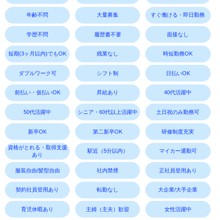
年齢不問
大量募集
すぐ働ける・即日勤務
学歴不問
履歴書不要
面接なし
短期(3ヶ月以内)でもOK
残業なし
時短勤務OK
ダブルワーク可
シフト制
日払いOK
前払い・仮払いOK
昇給あり
40代活躍中
50代活躍中
シニア・60代以上活躍中
土日祝のみ勤務可
新卒OK
第二新卒OK
研修制度充実
資格がとれる・取得支援
駅近（5分以内）
マイカー通勤可
あり
服装自由/髪型自由
社内禁煙
正社員登用あり
契約社員登用あり
転勤なし
大企業/大手企業
育児休暇あり
主婦（主夫）歓迎
女性活躍中