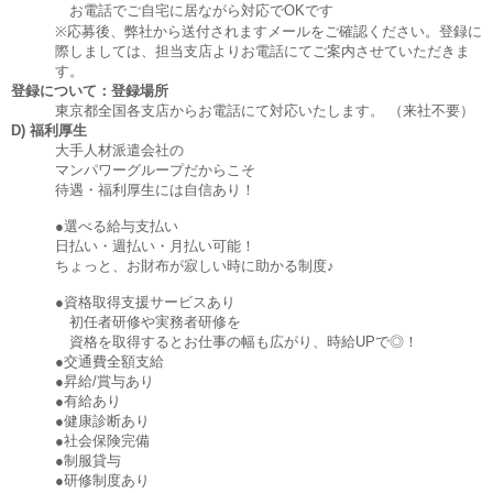
お電話でご自宅に居ながら対応でOKです
※応募後、弊社から送付されますメールをご確認ください。登録に
際しましては、担当支店よりお電話にてご案内させていただきま
す。
登録について：登録場所
東京都全国各支店からお電話にて対応いたします。 （来社不要）
D) 福利厚生
大手人材派遣会社の
マンパワーグループだからこそ
待遇・福利厚生には自信あり！
●選べる給与支払い
日払い・週払い・月払い可能！
ちょっと、お財布が寂しい時に助かる制度♪
●資格取得支援サービスあり
初任者研修や実務者研修を
資格を取得するとお仕事の幅も広がり、時給UPで◎！
●交通費全額支給
●昇給/賞与あり
●有給あり
●健康診断あり
●社会保険完備
●制服貸与
●研修制度あり