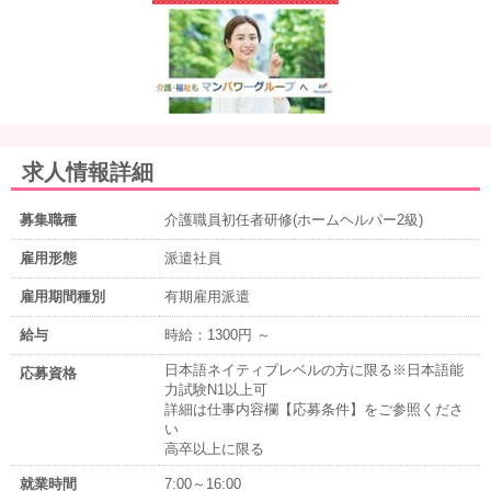
求人情報詳細
募集職種
介護職員初任者研修(ホームヘルパー2級)
雇用形態
派遣社員
雇用期間種別
有期雇用派遣
給与
時給：1300円 ～
日本語ネイティブレベルの方に限る※日本語能
応募資格
力試験N1以上可
詳細は仕事内容欄【応募条件】をご参照くださ
い
高卒以上に限る
就業時間
7:00～16:00