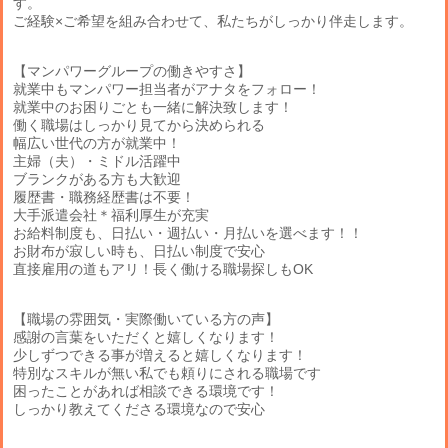
す。
ご経験×ご希望を組み合わせて、私たちがしっかり伴走します。
【マンパワーグループの働きやすさ】
就業中もマンパワー担当者がアナタをフォロー！
就業中のお困りごとも一緒に解決致します！
働く職場はしっかり見てから決められる
幅広い世代の方が就業中！
主婦（夫）・ミドル活躍中
ブランクがある方も大歓迎
履歴書・職務経歴書は不要！
大手派遣会社＊福利厚生が充実
お給料制度も、日払い・週払い・月払いを選べます！！
お財布が寂しい時も、日払い制度で安心
直接雇用の道もアリ！長く働ける職場探しもOK
【職場の雰囲気・実際働いている方の声】
感謝の言葉をいただくと嬉しくなります！
少しずつできる事が増えると嬉しくなります！
特別なスキルが無い私でも頼りにされる職場です
困ったことがあれば相談できる環境です！
しっかり教えてくださる環境なので安心