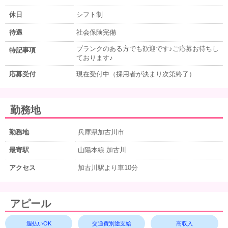
休日
シフト制
待遇
社会保険完備
ブランクのある方でも歓迎です♪ご応募お待ちし
特記事項
ております♪
応募受付
現在受付中（採用者が決まり次第終了）
勤務地
勤務地
兵庫県加古川市
最寄駅
山陽本線 加古川
アクセス
加古川駅より車10分
アピール
週払いOK
交通費別途支給
高収入