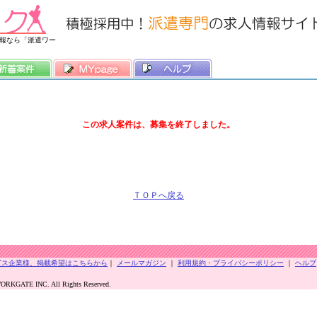
常時3500件以上の求人情報を掲載中
報なら「派遣ワー
この求人案件は、募集を終了しました。
ＴＯＰへ戻る
ビス企業様、掲載希望はこちらから
｜
メールマガジン
｜
利用規約・プライバシーポリシー
｜
ヘルプ
KGATE INC. All Rights Reserved.