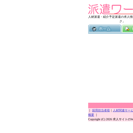
人材派遣・紹介予定派遣の求人情
ク」
｜
採用担当者様
｜
人材関連サー
概要
｜
Copyright (C) 2026 求人サイトのWOR