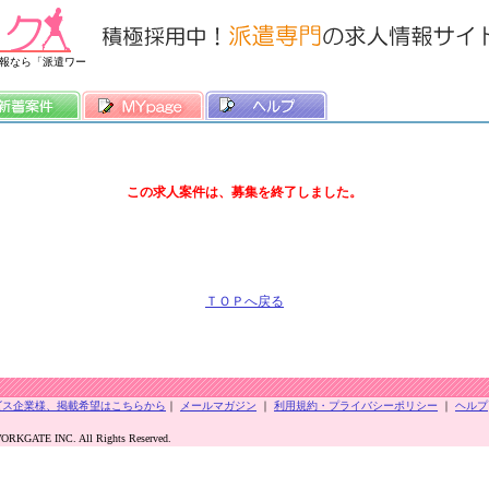
常時3500件以上の求人情報を掲載中
報なら「派遣ワー
この求人案件は、募集を終了しました。
ＴＯＰへ戻る
ビス企業様、掲載希望はこちらから
｜
メールマガジン
｜
利用規約・プライバシーポリシー
｜
ヘルプ
KGATE INC. All Rights Reserved.