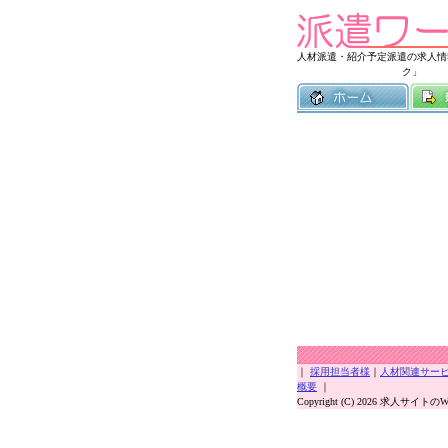
人材派遣・紹介予定派遣の求人情
ク」
｜
採用担当者様
｜
人材関連サー
概要
｜
Copyright (C) 2026 求人サイトのWOR