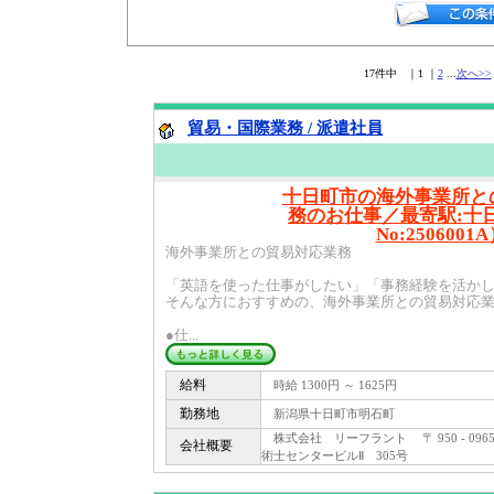
17件中 ｜1 ｜
2
...
次へ>>
貿易・国際業務 / 派遣社員
十日町市の海外事業所と
務のお仕事／最寄駅:十
No:2506001
海外事業所との貿易対応業務
「英語を使った仕事がしたい」「事務経験を活か
そんな方におすすめの、海外事業所との貿易対応
●仕...
給料
時給 1300円 ～ 1625円
勤務地
新潟県十日町市明石町
株式会社 リーフラント 〒 950 - 09
会社概要
術士センタービルⅡ 305号