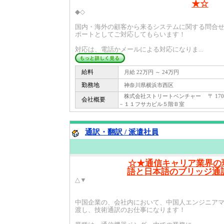
★☆
◆◇
国内・海外の顧客から来るシステムに関する問合
ポートとしてご対応してもらいます！
対応は、電話かメールによる対応になりま...
給料
月給 22万円 ～ 24万円
勤務地
神奈川県横浜市西区
株式会社ストリートベンチャー 〒 170 
会社概要
－１１フサカビル５階Ｂ室
通訳・翻訳 / 派遣社員
☆★通信キャリア業界の
語と日本語のブリッジ通訳！
△▼
中国企業の、会社内において、中国人エンジニア
渡し、技術通訳のお仕事になります！