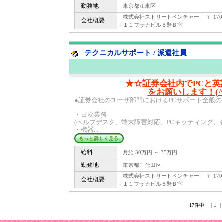
勤務地
東京都江東区
株式会社ストリートベンチャー 〒 170 
会社概要
－１１フサカビル５階Ｂ室
テクニカルサポート / 派遣社員
★☆証券会社内でPCと
をお願いします！(^
●証券会社のユーザ部門におけるPCサポート全般
・日次業務
(ヘルプデスク、端末障害対応、PCキッティング
・機器...
給料
月給 30万円 ～ 35万円
勤務地
東京都千代田区
株式会社ストリートベンチャー 〒 170 
会社概要
－１１フサカビル５階Ｂ室
17件中 ｜1 