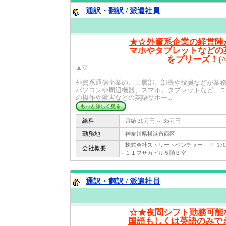
通訳・翻訳 / 派遣社員
★☆外資系企業の経営陣
マホやタブレットなどの
をプリーズ！(^^
▲▽
外資系通信企業の、上層部、部長や役員などが業
パソコンや周辺機器、スマホ、タブレットなど、
の操作や障害などの英語サポー...
給料
月給 30万円 ～ 35万円
勤務地
神奈川県横浜市西区
株式会社ストリートベンチャー 〒 170 
会社概要
－１１フサカビル５階Ｂ室
通訳・翻訳 / 派遣社員
☆★夜間シフト勤務可能
国語もしくは英語のみできる