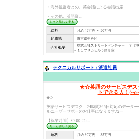
・海外担当者との、英会話による会議出席
・その他、英語資...
給料
月給 45万円 ～ 50万円
勤務地
東京都中央区
株式会社ストリートベンチャー 〒 170 
会社概要
－１１フサカビル５階Ｂ室
テクニカルサポート / 派遣社員
★☆英語のサービスデス
トできる人！(~o~
◆◇
英語サービスデスク、24時間365日対応のデータ
ルユーザーサポーのお仕事になりますねー
【就業時間】?9:00-21:...
給料
月給 30万円 ～ 35万円