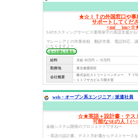
★☆ＩＴの外国窓口や事
サポートしてくだ
<m(__)m>☆
SAPホスティングサービス運用保守の英語支援が
マレーシアとの作業依頼、翻訳作業、電話対応、
になりますよー...
給料
月給 30万円 ～ 35万円
勤務地
東京都墨田区
株式会社ストリートベンチャー 〒 170 
会社概要
－１１フサカビル５階Ｂ室
web・オープン系エンジニア / 派遣社員
☆★英語＋設計書・テス
可能なSEの人！(^<
金融システム開発のプロジェクトですねー
・英語の設計書、テスト方針書からテストケース