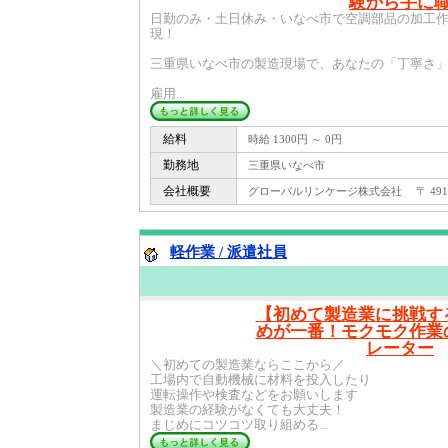
験から手に
日勤のみ・土日休み・いなべ市で空調部品の加工
現！
三重県いなべ市の製造現場で、あなたの「丁寧さ
雇用...
給料
時給 1300円 ～ 0円
勤務地
三重県いなべ市
会社概要
グローバルリンケージ株式会社 〒 491 - 
軽作業 / 派遣社員
【初めて製造業に挑戦す
めが一番！モクモク作業
レーター
＼初めての製造業ならここから／
工場内で自動機械に材料を投入したり
運転操作や検査などをお願いします
製造業の経験がなくても大丈夫！
まじめにコツコツ取り組める...