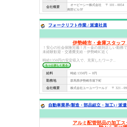
オーピーシー株式会社 〒 101 - 005
会社概要
南部ビル3F
フォークリフト作業 / 派遣社員
伊勢崎市・倉庫スタッフ
！安心の社会保険完備！月～金の規則正しい勤務
未経験歓迎・交通費支給・伊勢崎IC近く
時給1350円の安定収入で、充実したワーク...
給料
時給 1350円 ～ 0円
勤務地
群馬県伊勢崎市堀下町
会社概要
株式会社ユーユーワールド 〒 321 - 0
自動車業界(製造・部品組立・加工) / 派
アルミ配管部品の加工ス