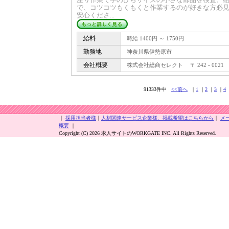
で、コツコツもくもくと作業するのが好きな方必
安心くださ...
給料
時給 1400円 ～ 1750円
勤務地
神奈川県伊勢原市
会社概要
株式会社総商セレクト 〒 242 - 0021
91333件中
<<前へ
｜
1
｜
2
｜
3
｜
4
｜
採用担当者様
｜
人材関連サービス企業様、掲載希望はこちらから
｜
メ
概要
｜
Copyright (C) 2026 求人サイトのWORKGATE INC. All Rights Reserved.