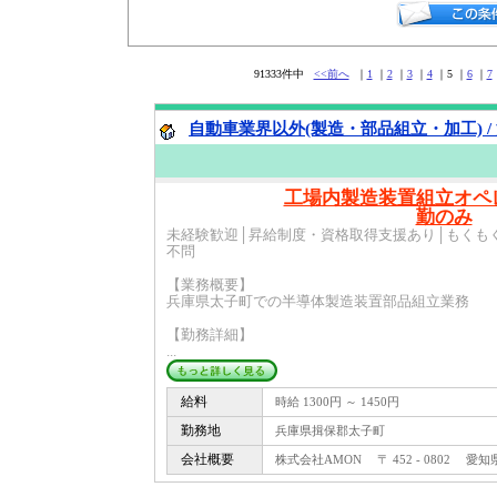
91333件中
<<前へ
｜
1
｜
2
｜
3
｜
4
｜5 ｜
6
｜
7
自動車業界以外(製造・部品組立・加工) /
工場内製造装置組立オペ
勤のみ
未経験歓迎│昇給制度・資格取得支援あり│もくも
不問
【業務概要】
兵庫県太子町での半導体製造装置部品組立業務
【勤務詳細】
...
給料
時給 1300円 ～ 1450円
勤務地
兵庫県揖保郡太子町
会社概要
株式会社AMON 〒 452 - 0802 愛知