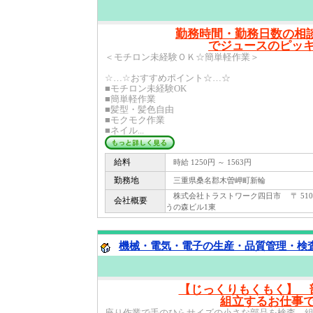
勤務時間・勤務日数の相
でジュースのピッ
＜モチロン未経験ＯＫ☆簡単軽作業＞
☆…☆おすすめポイント☆…☆
■モチロン未経験OK
■簡単軽作業
■髪型・髪色自由
■モクモク作業
■ネイル...
給料
時給 1250円 ～ 1563円
勤務地
三重県桑名郡木曽岬町新輪
株式会社トラストワーク四日市 〒 510 -
会社概要
うの森ビル1東
機械・電気・電子の生産・品質管理・検査関
【じっくりもくもく】 
組立するお仕事
座り作業で手のひらサイズの小さな部品を検査、