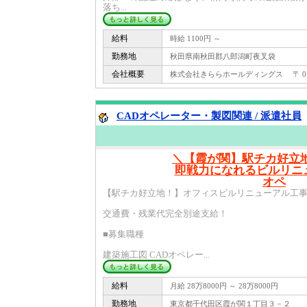
落ち...
給料
時給 1100円 ～
勤務地
秋田県南秋田郡八郎潟町夜叉袋
会社概要
株式会社きららホールディングス 〒 010 -
CADオペレーター・製図関連 / 派遣社員
＼【霞が関】駅チカ好立
即戦力になれるビルリニ
オペ
【駅チカ好立地！】オフィスビルリニューアル工事
交通費・残業代完全別途支給！
■募集職種
建築施工図 CADオペレー...
給料
月給 28万8000円 ～ 28万8000円
勤務地
東京都千代田区霞が関１丁目３－２