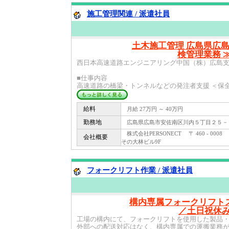
施工管理関連 / 派遣社員
土木施工管理 広島県広島
検管理業務 
西日本高速道路エンジニアリング中国（株）広島
■仕事内容
高速道路の橋梁・トンネルなどの発注者支援 ＜保全
給料
月給 27万円 ～ 40万円
勤務地
広島県広島市安佐南区川内５丁目２５－
株式会社PERSONECT 〒 460 - 00
会社概要
その大林ビル9F
フォークリフト作業 / 派遣社員
構内専属フォークリフト
／土日祝休
工場の構内にて、フォークリフトを使用した製品
外部への配送対応はなく、構内専属での運搬業務